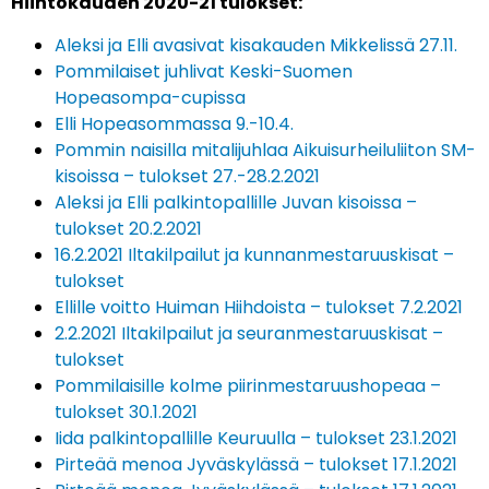
Hiihtokauden 2020-21 tulokset:
Aleksi ja Elli avasivat kisakauden Mikkelissä 27.11.
Pommilaiset juhlivat Keski-Suomen
Hopeasompa-cupissa
Elli Hopeasommassa 9.-10.4.
Pommin naisilla mitalijuhlaa Aikuisurheiluliiton SM-
kisoissa – tulokset 27.-28.2.2021
Aleksi ja Elli palkintopallille Juvan kisoissa –
tulokset 20.2.2021
16.2.2021 Iltakilpailut ja kunnanmestaruuskisat –
tulokset
Ellille voitto Huiman Hiihdoista – tulokset 7.2.2021
2.2.2021 Iltakilpailut ja seuranmestaruuskisat –
tulokset
Pommilaisille kolme piirinmestaruushopeaa –
tulokset 30.1.2021
Iida palkintopallille Keuruulla – tulokset 23.1.2021
Pirteää menoa Jyväskylässä – tulokset 17.1.2021