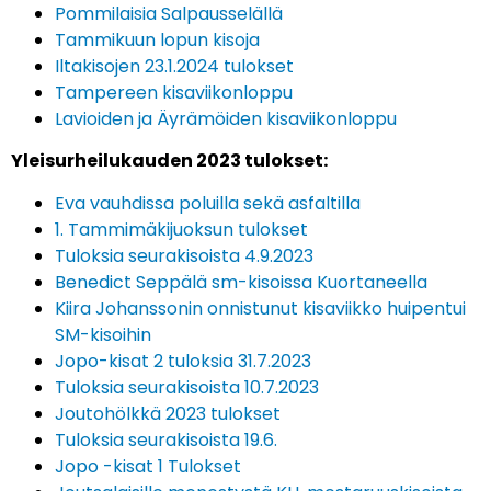
Pommilaisia Salpausselällä
Tammikuun lopun kisoja
Iltakisojen 23.1.2024 tulokset
Tampereen kisaviikonloppu
Lavioiden ja Äyrämöiden kisaviikonloppu
Yleisurheilukauden 2023 tulokset:
Eva vauhdissa poluilla sekä asfaltilla
1. Tammimäkijuoksun tulokset
Tuloksia seurakisoista 4.9.2023
Benedict Seppälä sm-kisoissa Kuortaneella
Kiira Johanssonin onnistunut kisaviikko huipentui
SM-kisoihin
Jopo-kisat 2 tuloksia 31.7.2023
Tuloksia seurakisoista 10.7.2023
Joutohölkkä 2023 tulokset
Tuloksia seurakisoista 19.6.
Jopo -kisat 1 Tulokset