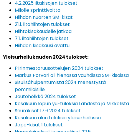
4.2.2025 iltakisojen tulokset
Milolle sprinttivoitto
Hiihdon nuorten SM-kisat
21.1. iltahiihtojen tulokset
Hiihtokisakaudelle jatkoa
7.1. iltahiihtojen tulokset
Hiihdon kisakausi avattu
Yleisurheilukauden 2024 tulokset:
Piirinmestaruusottelujen 2024 tulokset
Markus Porvari oli hienossa vauhdissa SM-kisoissa
Sisulisähuipentumista 2024 menestystä
pommilaisille
Joutohölkkä 2024 tulokset
Kesäkuun lopun yu-tuloksia Lahdesta ja Mikkelistä
Seurakisat 17.6.2024 tulokset
Kesäkuun alun tuloksia yleisurheilussa
Jopo-kisat 1 tulokset
Nappulajuoksut ja seurakisat 22.5.