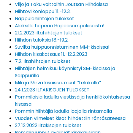
Viljo ja Toku voittoihin Joutsan Hiihdoissa
Hiihtoviikonloppu 11.-12.3.
Nappulahiihtojen tulokset
Aleksille hopeaa Hopeasompakisoista!
21.2.2023 iltahiihtojen tulokset
Hiihdon tuloksia 18.-19.2.
Suvilta huippuonnistuminen MM-kisoissa!
Hiihdon kisakatsaus 11.-12.2.2023
7.2. Iltahiihtojen tulokset
Hiihtäjien helmikuu käynnistyi SM-kisoissa ja
Salppurilla
Milo ja Mirva kisoissa, muut “telakalla”
24.1.2023 ILTAKISOJEN TULOKSET
Pommilaisia ladulla viestissä ja henkilökohtaisessa
kisassa
Pommin hiihtäjiä ladulla laajalla rintamalla
Vuoden viimeiset kisat hiihdettiin räntäsateessa
27.12.2022 iltakisojen tulokset
Pommin junnut availivat kisakausiaan