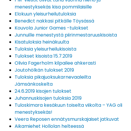
menestyksekäs kisa pommilaisille
Elokuun yleisurheilutuloksia
Benedict nakkasi pitkälle Töysässä
Kouvola Junior Games -tulokset
Junnuille menestystä piirinmestaruuskisoista
Kisatuloksia heinäkuulta
Tuloksia yleisurheilukisoista
Tulokset kisoista 15.7.2019
Olivia Fagerholm kilpailee ahkerasti
Joutohölkän tulokset 2019
Tuloksia pikajuoksukarnevaaleilta
Jämsänkoskelta
24.6.2019 kisojen tulokset
Juhannuskisojen tuloksia 2019
Tuloskimara kesäkuun toiselta viikolta – YAG oli
menestyksekäs!
Veera Reposen ennätysmurskajaiset jatkuvat
Aikamiehet Hollolan helteessä