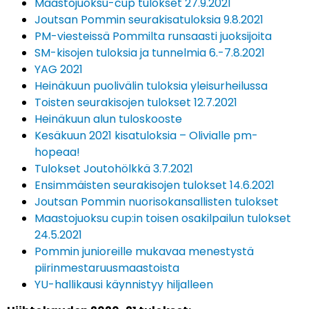
Maastojuoksu-cup tulokset 27.9.2021
Joutsan Pommin seurakisatuloksia 9.8.2021
PM-viesteissä Pommilta runsaasti juoksijoita
SM-kisojen tuloksia ja tunnelmia 6.-7.8.2021
YAG 2021
Heinäkuun puolivälin tuloksia yleisurheilussa
Toisten seurakisojen tulokset 12.7.2021
Heinäkuun alun tuloskooste
Kesäkuun 2021 kisatuloksia – Olivialle pm-
hopeaa!
Tulokset Joutohölkkä 3.7.2021
Ensimmäisten seurakisojen tulokset 14.6.2021
Joutsan Pommin nuorisokansallisten tulokset
Maastojuoksu cup:in toisen osakilpailun tulokset
24.5.2021
Pommin junioreille mukavaa menestystä
piirinmestaruusmaastoista
YU-hallikausi käynnistyy hiljalleen