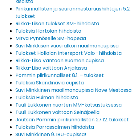
kisoista
Piirikunnallisten ja seuranmestaruushiihtojen 5.2.
tulokset
Riikka-Liisan tulokset SM-hiihdoista
Tuloksia Hartolan hiihdoista
Mirva Pynnöselle SM-hopeaa
Suvi Minkkisen vuosi alkoi maailmancupissa
Tulokset Hollolan Intersport Valo -hiihdoista
Riikka-Liisa Vantaan Suomen cupissa
Riikka-Liisa voittoon Anjalassa
Pommin piirikunnalliset 8.1. – tulokset
Tuloksia Skandinavia cupista
Suvi Minkkinen maailmancupissa Nove Mestossa
Tuloksia Huiman hiihdoista
Tuuli Liukkonen nuorten MM-katsastuksessa
Tuuli Liukkonen voittoon Seinäjoella
Joutsan Pommin piirikunnallisten 27.12. tulokset
Tuloksia Porrassalmen hiihdoista
Suvi Minkkinen 9. IBU-cupissa!