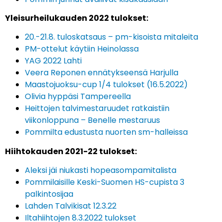
Yleisurheilukauden 2022 tulokset:
20.-21.8. tuloskatsaus – pm-kisoista mitaleita
PM-ottelut käytiin Heinolassa
YAG 2022 Lahti
Veera Reponen ennätykseensä Harjulla
Maastojuoksu-cup 1/4 tulokset (16.5.2022)
Olivia hyppäsi Tampereella
Heittojen talvimestaruudet ratkaistiin
viikonloppuna – Benelle mestaruus
Pommilta edustusta nuorten sm-halleissa
Hiihtokauden 2021-22 tulokset:
Aleksi jäi niukasti hopeasompamitalista
Pommilaisille Keski-Suomen HS-cupista 3
palkintosijaa
Lahden Talvikisat 12.3.22
Iltahiihtojen 8.3.2022 tulokset