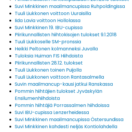
Suvi Minkkinen maailmancupissa Ruhpoldingissa
Tuuli Liukkonen voittoon Uuraisilla
Iida Lavia voittoon Hollolassa
Suvi Minkkinen 19. IBU-cupissa
Piirikunnallisten hiihtokisojen tulokset 9.1.2018
Tuuli Liukkoselle SM-pronssia
Heikki Peltonen kolmanneksi Juvalla
Tuloksia Huiman FIS Hiihdoista
Piirikunnallisten 28.12. tulokset
Tuuli Liukkonen toinen Puijolla
Tuuli Liukkonen voittoon Rantasalmella
Suvin maailmancup-kausi jatkui Ranskassa
Pommin hiihtäjien tulokset Jyväskylän
Ensilumenhiihdoista
Pommin hiihtäjiä Porrassalmen hiihdoissa
Suvi IBU-cupissa Lenzerheidessa
Suvi Minkkinen maailmancupissa Östersundissa
Suvi Minkkinen kahdesti neljäs Kontiolahdella