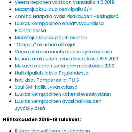
Veera Reponen voittoon Vantaalla 4.6.2019
Maastojuoksu-cup osakilpailu 2/4
Anniina Haapala avasi kisakauden Helsingissä
Luukas Kemppainen ennätysvauhdissa
Eläintarhassa
Maastojuoksu-cup 2019 avattiin
”Omppu” oli urhea ottelija!
Veera pinkaisi ennätyksensä Jyväskylässä
Kesän ratakauden avaus Nastolassa 19.5.2019
Mukava määrä nuoria pm-maastoissa 2019
Hallikilpailutuloksia Pajulahdesta
Isot kisat Tampereella: TIJG
Saul SM-hallit Jyväskylässä
Luukas Kemppainen kohensi ennätystään
Luukas Kemppainen avasi hallikauden
Jyväskylässä
Hiihtokauden 2018-19 tulokset:
Riikka-Liisa voittoon Iin Hiihdoissa