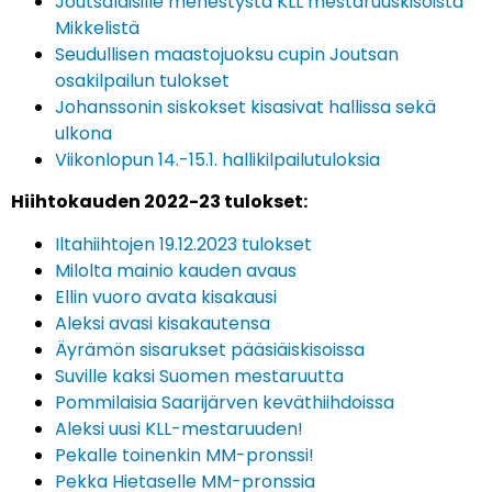
Joutsalaisille menestystä KLL mestaruuskisoista
Mikkelistä
Seudullisen maastojuoksu cupin Joutsan
osakilpailun tulokset
Johanssonin siskokset kisasivat hallissa sekä
ulkona
Viikonlopun 14.-15.1. hallikilpailutuloksia
Hiihtokauden 2022-23 tulokset:
Iltahiihtojen 19.12.2023 tulokset
Milolta mainio kauden avaus
Ellin vuoro avata kisakausi
Aleksi avasi kisakautensa
Äyrämön sisarukset pääsiäiskisoissa
Suville kaksi Suomen mestaruutta
Pommilaisia Saarijärven keväthiihdoissa
Aleksi uusi KLL-mestaruuden!
Pekalle toinenkin MM-pronssi!
Pekka Hietaselle MM-pronssia