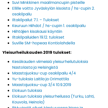
Suvi Minkkinen maailmancupin pisteille
Ellille voitto Jyväskylän kisoista / hs-cupin 2.
osakilpailu
Iltakilpailut 7.1. – Tulokset
Keuruun Hiihdot / hs-cupin 1. osakilpailu
Hiihtäjien kisakausi käyntiin
Iltakilpailuiden 19.12. tulokset
Suville SM-hopeaa Kontiolahdella
Yleisurheilukauden 2019 tulokset:
Kesäkauden viimeisiä yleisurheilutuloksia
Nastolasta ja Helsingistä
Maastojuoksu-cup osakilpailu 4/4
Yu-tuloksia Laitila ja Orimattila
Maastojuoksu-cup 3/4 10.9.2019
Elokuun tuloksia
Elokuun tuloksia yleisurheilussa (Turku, Lahti,
Kouvola, Heinola)
PM-viestit olivat tänä vuonna hieno ja