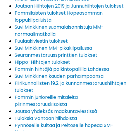
Joutsan Hiihtojen 2019 ja Junnuhiihtojen tulokset
Pommilaisten tulokset Hopeasomman
loppukilpailuista
Suvi Minkkinen suomalaisonnistuja MM-
normaalimatkalla
Puulaakiviestin tulokset
Suvi Minkkinen MM-pikakilpailussa
Seuranmestaruussprinttien tulokset
Hippo-Hiihtojen tulokset
Pommin hiihtäjiä palkintopallilla Lahdessa
Suvi Minkkinen kauden parhaimpaansa
Piirikunnallisten 19.2. ja kunnanmestaruushiihtojen
tulokset
Pommin junioreille mitaleita
piirinmestaruuskisoista
Joutsa yhdeksäs maakuntaviestissä
Tuloksia Vantaan hiihdoista
Pynnöselle kultaa ja Peltoselle hopeaa SM-