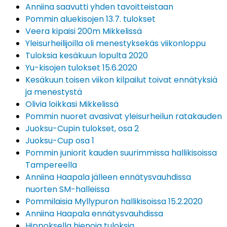
Anniina saavutti yhden tavoitteistaan
Pommin aluekisojen 13.7. tulokset
Veera kipaisi 200m Mikkelissä
Yleisurheilijoilla oli menestyksekäs viikonloppu
Tuloksia kesäkuun lopulta 2020
Yu-kisojen tulokset 15.6.2020
Kesäkuun toisen viikon kilpailut toivat ennätyksiä
ja menestystä
Olivia loikkasi Mikkelissä
Pommin nuoret avasivat yleisurheilun ratakauden
Juoksu-Cupin tulokset, osa 2
Juoksu-Cup osa 1
Pommin juniorit kauden suurimmissa hallikisoissa
Tampereella
Anniina Haapala jälleen ennätysvauhdissa
nuorten SM-halleissa
Pommilaisia Myllypuron hallikisoissa 15.2.2020
Anniina Haapala ennätysvauhdissa
Hippoksella hienoja tuloksia