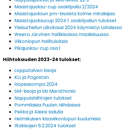
Maastojuoksu-cup osakilpailu 2/2024
Maastojuoksun pm-kisoista kolme mitalisijaa
Maastojuoksucup 2024 1. osakilpailun tulokset
Yleisurheilun ulkokausi 2024 käynnistyi Lahdessa
Weera Järvinen hallikisoissa maaliskuussa
Viikonlopun hallituloksia
Pikajuoksu-cup osa 1
Hiihtokauden 2023-24 tulokset:
Lopputalven kisoja
KLL ja Pogostan
Hopeasompa 2024
SM-kisoja ja Ski Marathonia
Nappulahiihtojen tulokset
Pommilaisia Puulan Hiihdoissa
Pekka ja Aleksi ladulla
Helmikuisen kisaviikonlopun kuulumisia
Iltakisojen 6.2.2024 tulokset