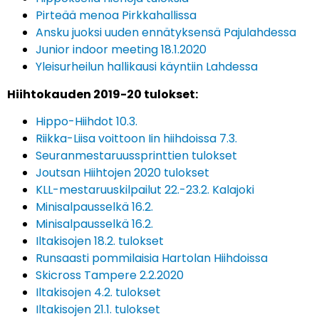
Pirteää menoa Pirkkahallissa
Ansku juoksi uuden ennätyksensä Pajulahdessa
Junior indoor meeting 18.1.2020
Yleisurheilun hallikausi käyntiin Lahdessa
Hiihtokauden 2019-20 tulokset:
Hippo-Hiihdot 10.3.
Riikka-Liisa voittoon Iin hiihdoissa 7.3.
Seuranmestaruussprinttien tulokset
Joutsan Hiihtojen 2020 tulokset
KLL-mestaruuskilpailut 22.-23.2. Kalajoki
Minisalpausselkä 16.2.
Minisalpausselkä 16.2.
Iltakisojen 18.2. tulokset
Runsaasti pommilaisia Hartolan Hiihdoissa
Skicross Tampere 2.2.2020
Iltakisojen 4.2. tulokset
Iltakisojen 21.1. tulokset