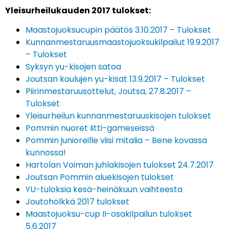
Yleisurheilukauden 2017 tulokset:
Maastojuoksucupin päätös 3.10.2017 – Tulokset
Kunnanmestaruusmaastojuoksukilpailut 19.9.2017
– Tulokset
Syksyn yu-kisojen satoa
Joutsan koulujen yu-kisat 13.9.2017 – Tulokset
Piirinmestaruusottelut, Joutsa, 27.8.2017 –
Tulokset
Yleisurheilun kunnanmestaruuskisojen tulokset
Pommin nuoret Iitti-gameseissä
Pommin junioreille viisi mitalia – Bene kovassa
kunnossa!
Hartolan Voiman juhlakisojen tulokset 24.7.2017
Joutsan Pommin aluekisojen tulokset
YU-tuloksia kesä-heinäkuun vaihteesta
Joutohölkkä 2017 tulokset
Maastojuoksu-cup II-osakilpailun tulokset
5.6.2017