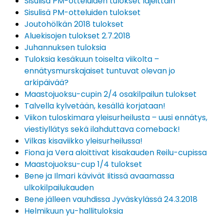
Sisulisä PM-otteluiden tulokset lajeittain
Sisulisä PM-otteluiden tulokset
Joutohölkän 2018 tulokset
Aluekisojen tulokset 2.7.2018
Juhannuksen tuloksia
Tuloksia kesäkuun toiselta viikolta –
ennätysmurskajaiset tuntuvat olevan jo
arkipäivää?
Maastojuoksu-cupin 2/4 osakilpailun tulokset
Talvella kylvetään, kesällä korjataan!
Viikon tuloskimara yleisurheilusta – uusi ennätys,
viestiyllätys sekä ilahduttava comeback!
Vilkas kisaviikko yleisurheilussa!
Fiona ja Vera aloittivat kisakauden Reilu-cupissa
Maastojuoksu-cup 1/4 tulokset
Bene ja Ilmari kävivät Iitissä avaamassa
ulkokilpailukauden
Bene jälleen vauhdissa Jyväskylässä 24.3.2018
Helmikuun yu-hallituloksia