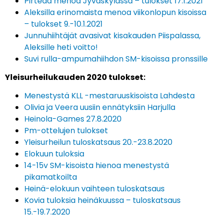
Pirteää menoa Jyväskylässä – tulokset 17.1.2021
Aleksilla erinomaista menoa viikonlopun kisoissa
– tulokset 9.-10.1.2021
Junnuhiihtäjät avasivat kisakauden Piispalassa,
Aleksille heti voitto!
Suvi rulla-ampumahiihdon SM-kisoissa pronssille
Yleisurheilukauden 2020 tulokset:
Menestystä KLL -mestaruuskisoista Lahdesta
Olivia ja Veera uusiin ennätyksiin Harjulla
Heinola-Games 27.8.2020
Pm-ottelujen tulokset
Yleisurheilun tuloskatsaus 20.-23.8.2020
Elokuun tuloksia
14-15v SM-kisoista hienoa menestystä
pikamatkoilta
Heinä-elokuun vaihteen tuloskatsaus
Kovia tuloksia heinäkuussa – tuloskatsaus
15.-19.7.2020