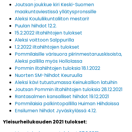
Joutsan joukkue kiri Keski-Suomen
maakuntaviestissä yllätyspronssille
Aleksi Koululiikuntaliiton mestari!
Puulan hiihdot 12.2.
15.2.2022 iltahiihtojen tulokset
Aleksi voittoon Salppurilla
1.2.2022 iltahiihtojen tulokset
Pommilaisille värisuora piirinmestaruuskisoista,
Aleksi pallilla myös Hollolassa
Pommin iltahiihtojen tuloksia 18.1.2022
Nuorten SM-hiihdot Keuruulla
Aleksi kävi tutustumassa Keinukallion latuihin
Joutsan Pommin iltahiihtojen tuloksia 28.12.2021
Rantasalmen kansalliset hiihdot 19.12.2021
Pommilaisia palkintopallilla Huiman Hiihdoissa
Ensilumen hiihdot Jyväskylässä 4.12.
Yleisurheilukauden 2021 tulokset: