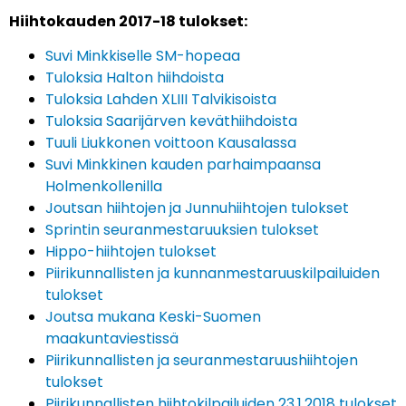
Hiihtokauden 2017-18 tulokset:
Suvi Minkkiselle SM-hopeaa
Tuloksia Halton hiihdoista
Tuloksia Lahden XLIII Talvikisoista
Tuloksia Saarijärven keväthiihdoista
Tuuli Liukkonen voittoon Kausalassa
Suvi Minkkinen kauden parhaimpaansa
Holmenkollenilla
Joutsan hiihtojen ja Junnuhiihtojen tulokset
Sprintin seuranmestaruuksien tulokset
Hippo-hiihtojen tulokset
Piirikunnallisten ja kunnanmestaruuskilpailuiden
tulokset
Joutsa mukana Keski-Suomen
maakuntaviestissä
Piirikunnallisten ja seuranmestaruushiihtojen
tulokset
Piirikunnallisten hiihtokilpailuiden 23.1.2018 tulokset