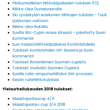
Piirikunnallisten hiihtokilpailuiden tulokset 11.12.
Riikka-Liisa Ounasvaaralla
Ski Jyväskylän ensilumen hiihtojen tuloksia – Tuuli
Liukkonen voittoon
Riikka-Liisa Rukalla
Suvilla IBU-Cupin avaus Idressä – päivitetty Suvin
kommentit
Suvi maastohiihtokilpailuissa Kontiolahdella
Tulokset Kontiolahden GP-kisoista ja Suvin
kommentit
Tulokset Rovaniemen Suomen cupista
Tulokset Vuokatin Suomen Cupista
Suville rulla-ampumahiihdon SM-pronssia
Kesän rullahiihtotuloksia
Yleisurheilukauden 2018 tulokset:
Maastojuoksucup 4/4
Maastojuoksu-cup 3/4 2018