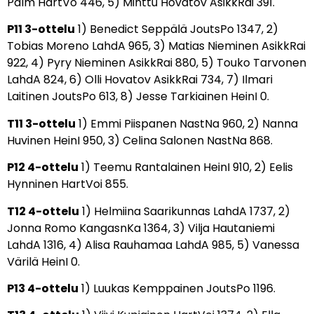
Palm HartVo 446,
5) Minttu Hovatov AsikkRai 391.
P11 3-ottelu
1) Benedict Seppälä JoutsPo 1347,
2)
Tobias Moreno LahdA 965,
3) Matias Nieminen AsikkRai
922,
4) Pyry Nieminen AsikkRai 880,
5) Touko Tarvonen
LahdA 824,
6) Olli Hovatov AsikkRai 734,
7) Ilmari
Laitinen JoutsPo 613,
8) Jesse Tarkiainen HeinI 0.
T11 3-ottelu
1) Emmi Piispanen NastNa 960,
2) Nanna
Huvinen HeinI 950,
3) Celina Salonen NastNa 868.
P12 4-ottelu
1) Teemu Rantalainen HeinI 910,
2) Eelis
Hynninen HartVoi 855.
T12 4-ottelu
1) Helmiina Saarikunnas LahdA 1737,
2)
Jonna Romo KangasnKa 1364,
3) Vilja Hautaniemi
LahdA 1316,
4) Alisa Rauhamaa LahdA 985,
5) Vanessa
Värilä HeinI 0.
P13 4-ottelu
1) Luukas Kemppainen JoutsPo 1196.