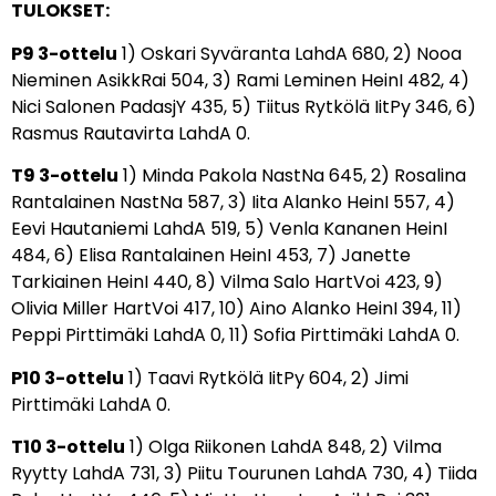
TULOKSET:
P9 3-ottelu
1) Oskari Syväranta LahdA 680,
2) Nooa
Nieminen AsikkRai 504,
3) Rami Leminen HeinI 482,
4)
Nici Salonen PadasjY 435,
5) Tiitus Rytkölä IitPy 346,
6)
Rasmus Rautavirta LahdA 0.
T9 3-ottelu
1) Minda Pakola NastNa 645,
2) Rosalina
Rantalainen NastNa 587,
3) Iita Alanko HeinI 557,
4)
Eevi Hautaniemi LahdA 519,
5) Venla Kananen HeinI
484,
6) Elisa Rantalainen HeinI 453,
7) Janette
Tarkiainen HeinI 440,
8) Vilma Salo HartVoi 423,
9)
Olivia Miller HartVoi 417,
10) Aino Alanko HeinI 394,
11)
Peppi Pirttimäki LahdA 0,
11) Sofia Pirttimäki LahdA 0.
P10 3-ottelu
1) Taavi Rytkölä IitPy 604,
2) Jimi
Pirttimäki LahdA 0.
T10 3-ottelu
1) Olga Riikonen LahdA 848,
2) Vilma
Ryytty LahdA 731,
3) Piitu Tourunen LahdA 730,
4) Tiida