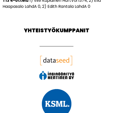
T13 4-ottelu
1) Viivi Kupiainen HartVoi 1374,
2) Ella
Haapasalo LahdA 0,
2) Edith Rantala LahdA 0
YHTEISTYÖKUMPPANIT