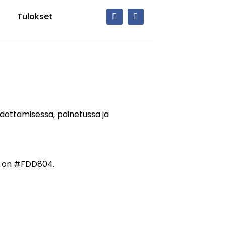
Tulokset
edottamisessa, painetussa ja
di on #FDD804.