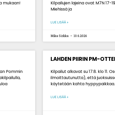
ita mukaan!
Kilpailujen lajeina ovat M7N 17-1
Miehissä ja
LUE LISÄÄ »
Mika Sirkka
10.6.2026
LAHDEN PIIRIN PM-OTTE
tsan Pommin
Kilpailut alkavat su 17.8. klo 11. 
ilpailulla,
ilmoittautunutta), että juoksuiss
uloa
käytetään kahta hyppypaikkaa. Er
LUE LISÄÄ »