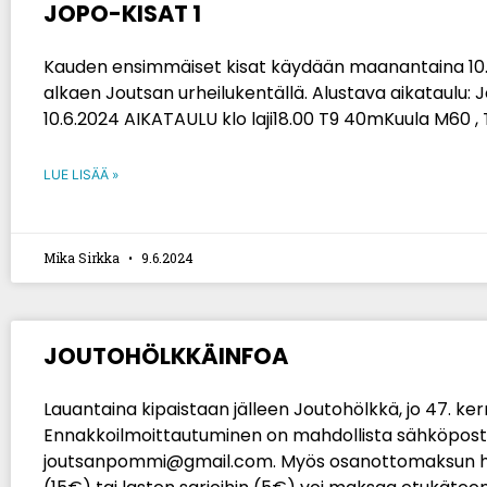
JOPO-KISAT 1
Kauden ensimmäiset kisat käydään maanantaina 10.6
alkaen Joutsan urheilukentällä. Alustava aikataulu: J
10.6.2024 AIKATAULU klo laji18.00 T9 40mKuula M60 , T
LUE LISÄÄ »
Mika Sirkka
9.6.2024
JOUTOHÖLKKÄINFOA
Lauantaina kipaistaan jälleen Joutohölkkä, jo 47. ker
Ennakkoilmoittautuminen on mahdollista sähköposti
joutsanpommi@gmail.com. Myös osanottomaksun 