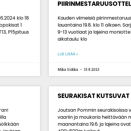
PIIRINMESTARUUSOTTELU
.2024 klo 18
Kauden viimeisiä piirinmestaruus
opokisat 1
lauantaina 19.8. klo 11 alkaen. Sa
13, P15pituus
9-13 vuotiaat ja lajeina moniotte
aikataulu: klo
LUE LISÄÄ »
Mika Sirkka
15.8.2023
SEURAKISAT KUTSUVAT
ran!
Joutsan Pommin seurakisoissa v
lla
vaariin ja moukaria heittävään
hölkkään
maanantaina 19.6. ja lajeina ov