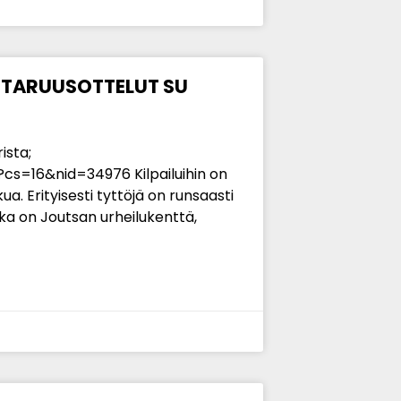
ESTARUUSOTTELUT SU
ista;
/?cs=16&nid=34976 Kilpailuihin on
kua. Erityisesti tyttöjä on runsaasti
ikka on Joutsan urheilukenttä,