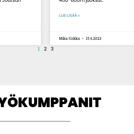
n Joutsan
400-800m juoksut.
LUE LISÄÄ »
Mika Sirkka
15.6.2023
1
2
3
TYÖKUMPPANIT