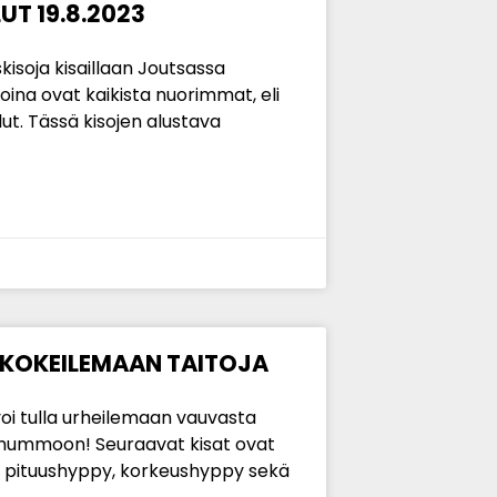
T 19.8.2023
kisoja kisaillaan Joutsassa
rjoina ovat kaikista nuorimmat, eli
lut. Tässä kisojen alustava
 KOKEILEMAAN TAITOJA
oi tulla urheilemaan vauvasta
 mummoon! Seuraavat kisat ovat
at pituushyppy, korkeushyppy sekä