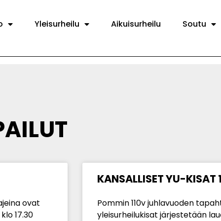
o
Yleisurheilu
Aikuisurheilu
Soutu
PAILUT
KANSALLISET YU-KISAT 1
ajeina ovat
Pommin 110v juhlavuoden tapahtu
 klo 17.30
yleisurheilukisat järjestetään lau