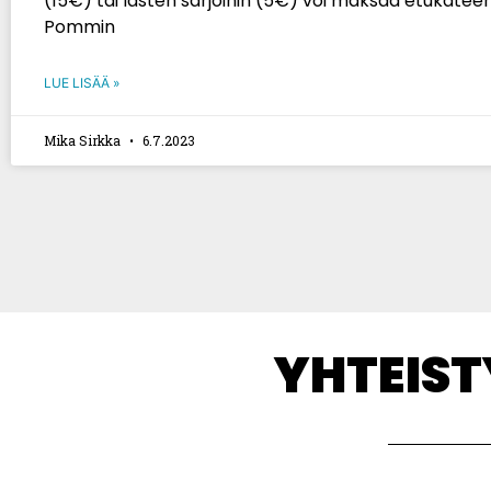
(15€) tai lasten sarjoihin (5€) voi maksaa etukätee
Pommin
LUE LISÄÄ »
Mika Sirkka
6.7.2023
YHTEIS