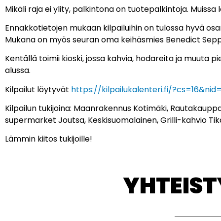
Mikäli raja ei ylity, palkintona on tuotepalkintoja. Muissa
Ennakkotietojen mukaan kilpailuihin on tulossa hyvä osan
Mukana on myös seuran oma keihäsmies Benedict Sepp
Kentällä toimii kioski, jossa kahvia, hodareita ja muuta 
alussa.
Kilpailut löytyvät
https://kilpailukalenteri.fi/?cs=16&ni
Kilpailun tukijoina: Maanrakennus Kotimäki, Rautakauppa
supermarket Joutsa, Keskisuomalainen, Grilli-kahvio Ti
Lämmin kiitos tukijoille!
YHTEIS