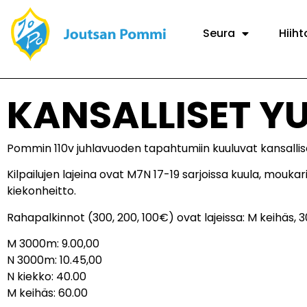
Seura
Hiiht
KANSALLISET YU
Pommin 110v juhlavuoden tapahtumiin kuuluvat kansalliset 
Kilpailujen lajeina ovat M7N 17-19 sarjoissa kuula, moukari
kiekonheitto.
Rahapalkinnot (300, 200, 100€) ovat lajeissa: M keihäs, 
M 3000m: 9.00,00
N 3000m: 10.45,00
N kiekko: 40.00
M keihäs: 60.00