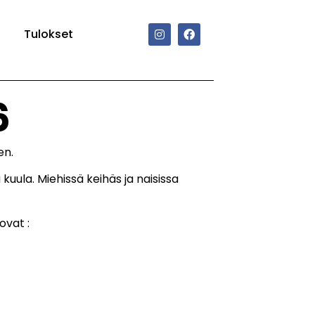
Tulokset
6
en.
 kuula. Miehissä keihäs ja naisissa
ovat :