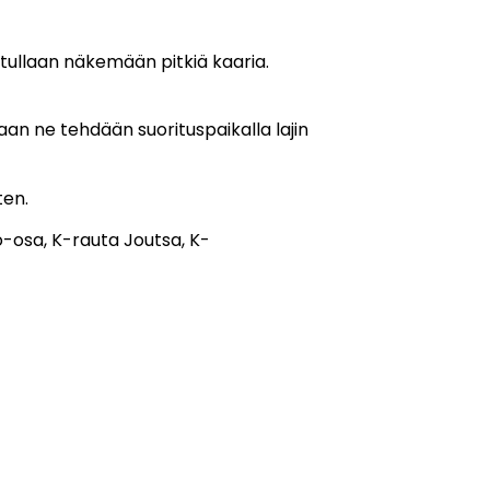
 tullaan näkemään pitkiä kaaria.
aan ne tehdään suorituspaikalla lajin
ten.
o-osa, K-rauta Joutsa, K-