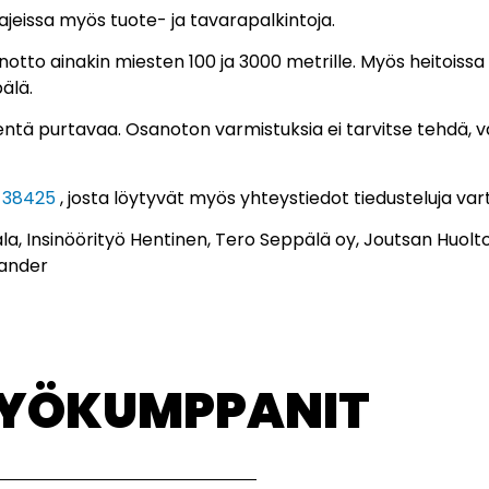
 lajeissa myös tuote- ja tavarapalkintoja.
otto ainakin miesten 100 ja 3000 metrille. Myös heitoissa
älä.
pientä purtavaa. Osanoton varmistuksia ei tarvitse tehdä, v
d=38425
, josta löytyvät myös yhteystiedot tiedusteluja var
la, Insinöörityö Hentinen, Tero Seppälä oy, Joutsan Huolt
kander
TYÖKUMPPANIT