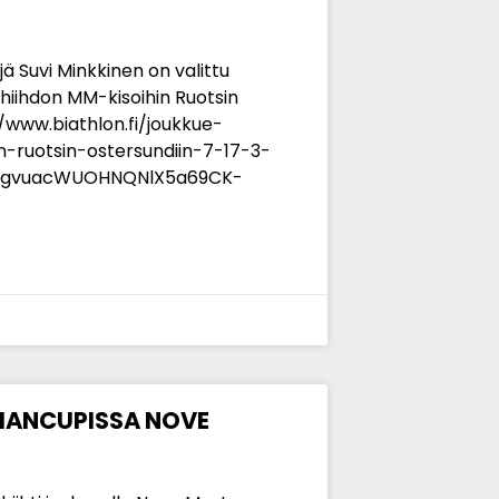
Suvi Minkkinen on valittu
ihdon MM-kisoihin Ruotsin
://www.biathlon.fi/joukkue-
-ruotsin-ostersundiin-7-17-3-
4KzgvuacWUOHNQNlX5a69CK-
MANCUPISSA NOVE