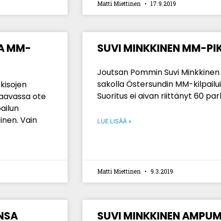
Matti Miettinen
17.9.2019
A MM-
SUVI MINKKINEN MM-PI
Joutsan Pommin Suvi Minkkinen 
sakolla Östersundin MM-kilpailuis
kisojen
Suoritus ei aivan riittänyt 60 pa
raavassa ote
pailun
kinen. Vain
LUE LISÄÄ »
Matti Miettinen
9.3.2019
NSA
SUVI MINKKINEN AMPU