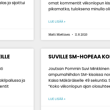
s ja sijoittui
omat kommentit viikonlopun kisoi
pikamatka, tuloksena minulla oli n
LUE LISÄÄ »
Matti Miettinen
11.8.2020
ILLE
SUVILLE SM-HOPEAA KO
ti
Joutsan Pommin Suvi Minkkinen h
ampumahiihdon SM-kisoissa no
kilpailussa ja
Kaisa Mäkäräiselle 49 sekuntia.
entit
”Koko viikonlopun ajan olosuhte
LUE LISÄÄ »