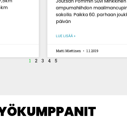
 7,5km
Joutsan Pommin Suvi Minkkinen h
,5km
ampumahiihdon maailmancupin pik
sakolla. Paikka 60. parhaan jou
päivän
LUE LISÄÄ »
Matti Miettinen
1.1.2019
1
2
3
4
5
TYÖKUMPPANIT