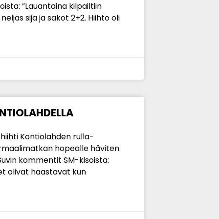
sta: ”Lauantaina kilpailtiin
eljäs sija ja sakot 2+2. Hiihto oli
NTIOLAHDELLA
iihti Kontiolahden rulla-
rmaalimatkan hopealle häviten
 Suvin kommentit SM-kisoista:
et olivat haastavat kun