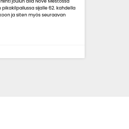
iihti joulun alla Nove Mestossa
akilpailussa sijalle 62. kahdella
kkoon ja siten myös seuraavan