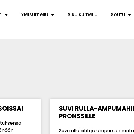
o
Yleisurheilu
Aikuisurheilu
Soutu
SOISSA!
SUVI RULLA-AMPUMAHI
PRONSSILLE
ituksensa
tänään
Suvi rullahiihti ja ampui sunnunt