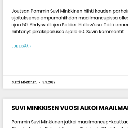
Joutsan Pommin Suvi Minkkinen hiihti kauden parh
sijoituksensa ampumahiihdon maailmancupissa olle
ajon 50. Yhdysvaltojen Soldier Hollow’ssa. Tätä ennen
hiihtänyt pikakilpailussa sijalle 60. Suvin kommentit
LUE LISÄÄ »
Matti Miettinen
3.3.2019
SUVI MINKKISEN VUOSI ALKOI MAAILM
Pommin Suvi Minkkinen jatkoi maailmancup-kautta