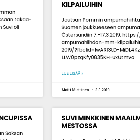
KILPAILUIHIN
aimman
ssaan takaa-
Joutsan Pommin ampumahiihtäjä 
 Suvi oli
Suomen joukkueeseen ampumahi
Östersundiin 7.-17.3.2019. https
ampumahiihdon-mm-kilpailuihin
2019/?fbclid=IwAR13tD-MiDL
LLW0pzqKfy0835KH-uxUtmvo
LUE LISÄÄ »
Matti Miettinen
3.3.2019
ANCUPISSA
SUVI MINKKINEN MAAIL
MESTOSSA
an Saksan