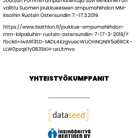
Joutsan Pommin ampumahiihtäjä Suvi Minkkinen on
valittu Suomen joukkueeseen ampumahiihdon MM-
kisoihin Ruotsin Östersundiin 7.-17.3.2019.
https://www.biathlon.fi/joukkue-ampumahiihdon-
mm-kilpailuihin-ruotsin-ostersundiin-7-17-3-2019/?
fbclid=IwAR13tD-MiDL4KzgvuacWUOHNQNlX5a69CK-
LLW0pzqKfy0835KH-uxUtmvo
YHTEISTYÖKUMPPANIT