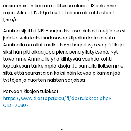
ensimmäisen kerran sallituissa oloissa 13 sekunnin
rajan. Aika oli 12,99 ja tuulta takana oli kohtuulliset
1,5m/s.
Anniina sijoittui N19 -sarjan kisassa niukasti neljänneksi
jääden vain kaksi sadasosaa kilpailun kolmosesta.
Anniinalla on ollut melko kova harjoitusjakso päällä ja
siksi hän piti aikaa jopa pienoisena yllätyksenä. Nyt
toivomme Anniinalle yhä kiihtyvää vauhtia kohti
loppukesän tärkeimpiä kisoja. Ja samalla iloitsemme
siitä, että seurassa on kaksi näin kovaa pikamenijää
tyttöjen ja nuorten naisten sarjoissa.
Porvoon kisojen tulokset:
https://www.tilastopaja.eu/fi/db/tulokset.php?
CID=76907