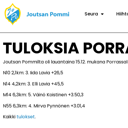
Seura
Hiiht
TULOKSIA PORR
Joutsan Pommilta oli lauantaina 15.12. mukana Porrassalmen
N10 2,1km: 3. Iida Lavia +26,5
N14 4,2km: 3. Elli Lavia +45,5
M14 6,3km: 5. Väinö Koistinen +3.50,3
N55 6,3km: 4. Mirva Pynnönen +3.01,4
Kaikki
tulokset
.