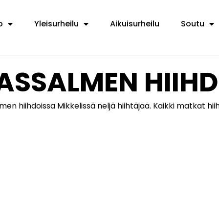
o
Yleisurheilu
Aikuisurheilu
Soutu
ASSALMEN HIIHD
 hiihdoissa Mikkelissä neljä hiihtäjää. Kaikki matkat hiihde