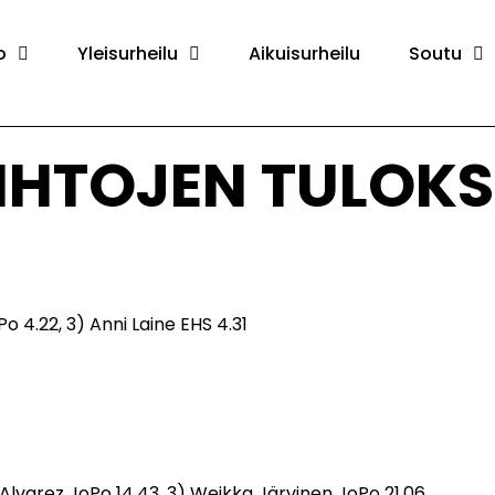
o
Yleisurheilu
Aikuisurheilu
Soutu
HIIHTOJEN TULOK
o 4.22, 3) Anni Laine EHS 4.31
Alvarez JoPo 14.43, 3) Weikka Järvinen JoPo 21.06