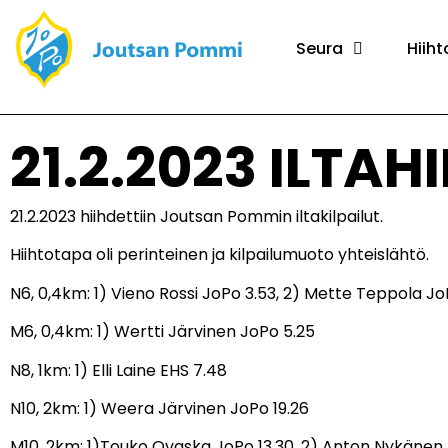
Seura
Hiiht
21.2.2023 ILTA
21.2.2023 hiihdettiin Joutsan Pommin iltakilpailut.
Hiihtotapa oli perinteinen ja kilpailumuoto yhteislähtö.
N6, 0,4km: 1) Vieno Rossi JoPo 3.53, 2) Mette Teppola JoP
M6, 0,4km: 1) Wertti Järvinen JoPo 5.25
N8, 1km: 1) Elli Laine EHS 7.48
N10, 2km: 1) Weera Järvinen JoPo 19.26
M10, 2km: 1)Touko Ovaska JoPo 13.30, 2) Anton Nykänen 