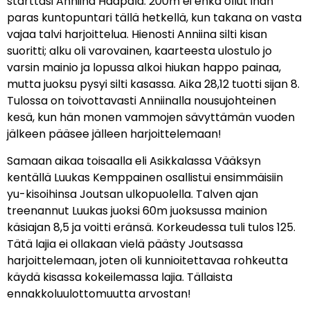
starttasi Anniina Haapala. 200m ei ehkä ollut ihan
paras kuntopuntari tällä hetkellä, kun takana on vasta
vajaa talvi harjoittelua. Hienosti Anniina silti kisan
suoritti; alku oli varovainen, kaarteesta ulostulo jo
varsin mainio ja lopussa alkoi hiukan happo painaa,
mutta juoksu pysyi silti kasassa. Aika 28,12 tuotti sijan 8.
Tulossa on toivottavasti Anniinalla nousujohteinen
kesä, kun hän monen vammojen sävyttämän vuoden
jälkeen pääsee jälleen harjoittelemaan!
Samaan aikaa toisaalla eli Asikkalassa Vääksyn
kentällä Luukas Kemppainen osallistui ensimmäisiin
yu-kisoihinsa Joutsan ulkopuolella. Talven ajan
treenannut Luukas juoksi 60m juoksussa mainion
käsiajan 8,5 ja voitti eränsä. Korkeudessa tuli tulos 125.
Tätä lajia ei ollakaan vielä päästy Joutsassa
harjoittelemaan, joten oli kunnioitettavaa rohkeutta
käydä kisassa kokeilemassa lajia. Tällaista
ennakkoluulottomuutta arvostan!