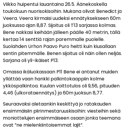
Viikko huipentui lauantaina 26.5. Äänekoskella
toukokuun nuorisokisoihin. Mukana olivat Benedict ja
Veera. Veera kirmaisi uudeksi ennätyksekseen 60m
juoksussa ajan 8,87. Sijoitus oli T13 sarjassa kolmas.
Bene nakkasi keihään jälleen päälle 40 metrin, tällä
kertaa 14 senttiä rajan paremmalle puolelle.
Suolahden Urhon Paavo Puro heitti kuin kiusallaan
sentin pitemmälle. Benen sijoitus oli näin ollen neljäs.
Sarjana oli yli-ikäiset P13.
Omassa ikäluokassaan P11 Bene ei antanut muiden
yllättää vaan hankki palkintokaappiin kolme
ykköspalkintoa. Kuulan voittotulos oli 9,56, pituuden
4,46 (ulkorataennätys) ja 60m juoksun 8,77.
Seuraavaksi aletaankin keskittyä jo ratakauden
ensimmäisiin piirinmestaruuskisoihin: viesteihin sekä
moniottelujen ensimmäiseen osaan jonka teemana
ovat ”ne mielenkiintoisemmat lajit”.