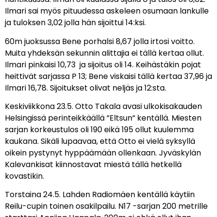
Ilmari sai myös pituudessa askeleen osumaan lankulle
ja tuloksen 3,02 jolla hän sijoittui 14:ksi.
60m juoksussa Bene porhalsi 8,67 jolla irtosi voitto.
Muita yhdeksän sekunnin alittajia ei tällä kertaa ollut.
Ilmari pinkaisi 10,73 ja sijoitus oli 14. Keihästäkin pojat
heittivät sarjassa P 13; Bene viskaisi tällä kertaa 37,96 ja
Ilmari 16,78. Sijoitukset olivat neljäs ja 12:sta.
Keskiviikkona 23.5. Otto Takala avasi ulkokisakauden
Helsingissä perinteikkäällä ”Eltsun” kentällä. Miesten
sarjan korkeustulos oli 190 eikä 195 ollut kuulemma
kaukana. Sikäli lupaavaa, että Otto ei vielä syksyllä
oikein pystynyt hyppäämään ollenkaan. Jyväskylän
Kalevankisat kiinnostavat miestä tällä hetkellä
kovastikin.
Torstaina 24.5. Lahden Radiomäen kentällä käytiin
Reilu-cupin toinen osakilpailu. N17 -sarjan 200 metrille