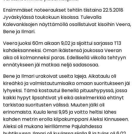
Ensimmäiset noteeraukset tehtiin tiistaina 22.5.2018
Jyväskylässä toukokuun kisoissa. Tulevalla
Kalevankisojen näyttämöllä osallistuivat kisoihin Veera,
Bene ja Ilmari.
Veera juoksi 60m aikaan 9,02 ja sijoittui sarjassa T13
kahdeksanneksi. Oman ikäistensä joukossa Veeran
aika oli kolmanneksi paras. Edellisellä viikolla tehtyyn
ennätykseen jäi matkaa neljä sadasosaa.
Bene ja Ilmari urakoivat useita lajeja. Aikataulu oli
kireähkö ja valmistautumisaika omaan suoritukseen jäi
lyhyeksi. Tämä kostautui Benellä pituushypyssä, jossa
kaikki hypyt lipsahtivat yli eikä askelmerkkiä ehtinyt
tarkistaa suoritusten välissä. Muuten jälki oli
erinomaista. Kuula lensi 9,95 ja voitto heltisi lähes
kahden metrin erolla kilpakumppani Aleksi Kinnuseen.
Aleksi oli mukana leirillämme Pajulahdessa
huhtikuussa. Ilmari oli kuulassa sijalla 8 ja tulos oli 6,02.