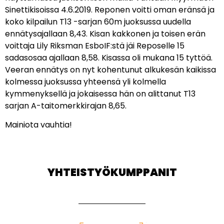
Sinettikisoissa 4.6.2019. Reponen voitti oman eränsä ja
koko kilpailun T13 -sarjan 60m juoksussa uudella
ennätysajallaan 8,43. Kisan kakkonen ja toisen erän
voittaja Lily Riksman EsboIF:stä jäi Reposelle 15
sadasosaa ajallaan 8,58. Kisassa oli mukana 15 tyttöä.
Veeran ennätys on nyt kohentunut alkukesän kaikissa
kolmessa juoksussa yhteensä yli kolmella
kymmenyksellä ja jokaisessa hän on alittanut T13
sarjan A-taitomerkkirajan 8,65.
Mainiota vauhtia!
YHTEISTYÖKUMPPANIT