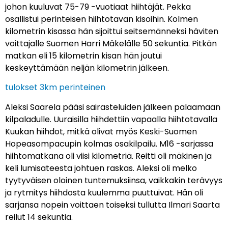
johon kuuluvat 75-79 -vuotiaat hiihtäjät. Pekka
osallistui perinteisen hiihtotavan kisoihin. Kolmen
kilometrin kisassa hän sijoittui seitsemänneksi häviten
voittajalle Suomen Harri Mäkelälle 50 sekuntia. Pitkän
matkan eli 15 kilometrin kisan hän joutui
keskeyttämään neljän kilometrin jälkeen.
tulokset 3km perinteinen
Aleksi Saarela pääsi sairasteluiden jälkeen palaamaan
kilpaladulle. Uuraisilla hiihdettiin vapaalla hiihtotavalla
Kuukan hiihdot, mitkä olivat myös Keski-Suomen
Hopeasompacupin kolmas osakilpailu. M16 -sarjassa
hiihtomatkana oli viisi kilometriä. Reitti oli mäkinen ja
keli lumisateesta johtuen raskas. Aleksi oli melko
tyytyväisen oloinen tuntemuksiinsa, vaikkakin terävyys
ja rytmitys hiihdosta kuulemma puuttuivat. Hän oli
sarjansa nopein voittaen toiseksi tullutta Ilmari Saarta
reilut 14 sekuntia.