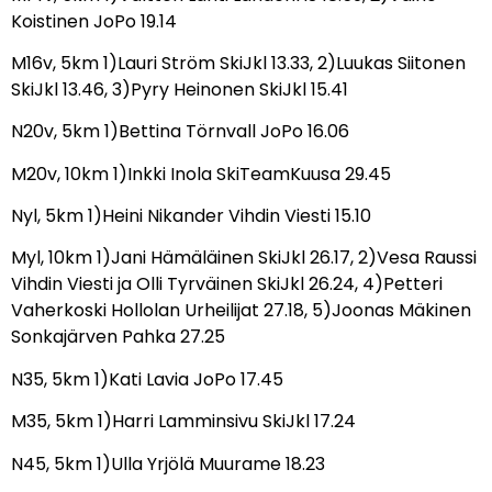
Koistinen JoPo 19.14
M16v, 5km 1)Lauri Ström SkiJkl 13.33, 2)Luukas Siitonen
SkiJkl 13.46, 3)Pyry Heinonen SkiJkl 15.41
N20v, 5km 1)Bettina Törnvall JoPo 16.06
M20v, 10km 1)Inkki Inola SkiTeamKuusa 29.45
Nyl, 5km 1)Heini Nikander Vihdin Viesti 15.10
Myl, 10km 1)Jani Hämäläinen SkiJkl 26.17, 2)Vesa Raussi
Vihdin Viesti ja Olli Tyrväinen SkiJkl 26.24, 4)Petteri
Vaherkoski Hollolan Urheilijat 27.18, 5)Joonas Mäkinen
Sonkajärven Pahka 27.25
N35, 5km 1)Kati Lavia JoPo 17.45
M35, 5km 1)Harri Lamminsivu SkiJkl 17.24
N45, 5km 1)Ulla Yrjölä Muurame 18.23