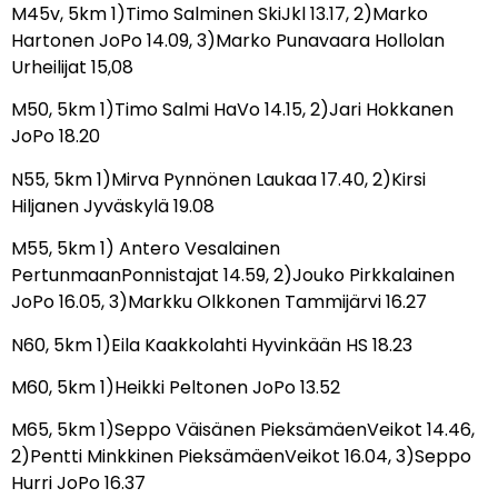
M45v, 5km 1)Timo Salminen SkiJkl 13.17, 2)Marko
Hartonen JoPo 14.09, 3)Marko Punavaara Hollolan
Urheilijat 15,08
M50, 5km 1)Timo Salmi HaVo 14.15, 2)Jari Hokkanen
JoPo 18.20
N55, 5km 1)Mirva Pynnönen Laukaa 17.40, 2)Kirsi
Hiljanen Jyväskylä 19.08
M55, 5km 1) Antero Vesalainen
PertunmaanPonnistajat 14.59, 2)Jouko Pirkkalainen
JoPo 16.05, 3)Markku Olkkonen Tammijärvi 16.27
N60, 5km 1)Eila Kaakkolahti Hyvinkään HS 18.23
M60, 5km 1)Heikki Peltonen JoPo 13.52
M65, 5km 1)Seppo Väisänen PieksämäenVeikot 14.46,
2)Pentti Minkkinen PieksämäenVeikot 16.04, 3)Seppo
Hurri JoPo 16.37