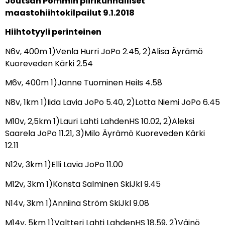
Joutsan Pommin piirikunnalliset
maastohiihtokilpailut 9.1.2018
Hiihtotyyli perinteinen
N6v, 400m 1)Venla Hurri JoPo 2.45, 2)Alisa Äyrämö
Kuoreveden Kärki 2.54
M6v, 400m 1)Janne Tuominen HeiIs 4.58
N8v, 1km 1)Iida Lavia JoPo 5.40, 2)Lotta Niemi JoPo 6.45
M10v, 2,5km 1)Lauri Lahti LahdenHS 10.02, 2)Aleksi
Saarela JoPo 11.21, 3)Milo Äyrämö Kuoreveden Kärki
12.11
N12v, 3km 1)Elli Lavia JoPo 11.00
M12v, 3km 1)Konsta Salminen SkiJkl 9.45
N14v, 3km 1)Anniina Ström SkiJkl 9.08
M14v, 5km 1)Valtteri Lahti LahdenHS 18.59, 2)Väinö