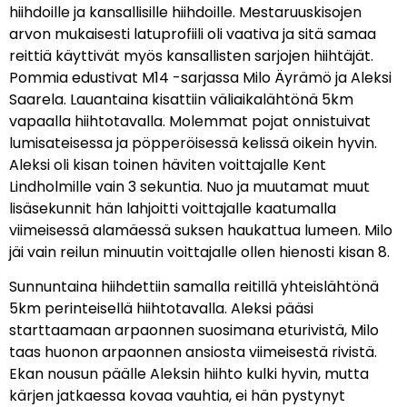
hiihdoille ja kansallisille hiihdoille. Mestaruuskisojen
arvon mukaisesti latuprofiili oli vaativa ja sitä samaa
reittiä käyttivät myös kansallisten sarjojen hiihtäjät.
Pommia edustivat M14 -sarjassa Milo Äyrämö ja Aleksi
Saarela. Lauantaina kisattiin väliaikalähtönä 5km
vapaalla hiihtotavalla. Molemmat pojat onnistuivat
lumisateisessa ja pöpperöisessä kelissä oikein hyvin.
Aleksi oli kisan toinen häviten voittajalle Kent
Lindholmille vain 3 sekuntia. Nuo ja muutamat muut
lisäsekunnit hän lahjoitti voittajalle kaatumalla
viimeisessä alamäessä suksen haukattua lumeen. Milo
jäi vain reilun minuutin voittajalle ollen hienosti kisan 8.
Sunnuntaina hiihdettiin samalla reitillä yhteislähtönä
5km perinteisellä hiihtotavalla. Aleksi pääsi
starttaamaan arpaonnen suosimana eturivistä, Milo
taas huonon arpaonnen ansiosta viimeisestä rivistä.
Ekan nousun päälle Aleksin hiihto kulki hyvin, mutta
kärjen jatkaessa kovaa vauhtia, ei hän pystynyt