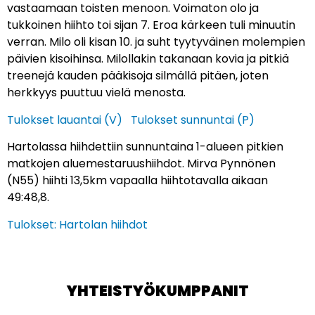
vastaamaan toisten menoon. Voimaton olo ja
tukkoinen hiihto toi sijan 7. Eroa kärkeen tuli minuutin
verran. Milo oli kisan 10. ja suht tyytyväinen molempien
päivien kisoihinsa. Milollakin takanaan kovia ja pitkiä
treenejä kauden pääkisoja silmällä pitäen, joten
herkkyys puuttuu vielä menosta.
Tulokset lauantai (V)
Tulokset sunnuntai (P)
Hartolassa hiihdettiin sunnuntaina 1-alueen pitkien
matkojen aluemestaruushiihdot. Mirva Pynnönen
(N55) hiihti 13,5km vapaalla hiihtotavalla aikaan
49:48,8.
Tulokset: Hartolan hiihdot
YHTEISTYÖKUMPPANIT