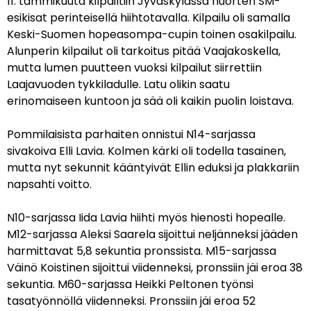
11. tammikuuta kilpailtiin Jyväskylässä nuorten SM-
esikisat perinteisellä hiihtotavalla. Kilpailu oli samalla
Keski-Suomen hopeasompa-cupin toinen osakilpailu.
Alunperin kilpailut oli tarkoitus pitää Vaajakoskella,
mutta lumen puutteen vuoksi kilpailut siirrettiin
Laajavuoden tykkiladulle. Latu olikin saatu
erinomaiseen kuntoon ja sää oli kaikin puolin loistava.
Pommilaisista parhaiten onnistui N14-sarjassa
sivakoiva Elli Lavia. Kolmen kärki oli todella tasainen,
mutta nyt sekunnit kääntyivät Ellin eduksi ja plakkariin
napsahti voitto.
N10-sarjassa Iida Lavia hiihti myös hienosti hopealle.
M12-sarjassa Aleksi Saarela sijoittui neljänneksi jääden
harmittavat 5,8 sekuntia pronssista. M15-sarjassa
Väinö Koistinen sijoittui viidenneksi, pronssiin jäi eroa 38
sekuntia. M60-sarjassa Heikki Peltonen työnsi
tasatyönnöllä viidenneksi. Pronssiin jäi eroa 52