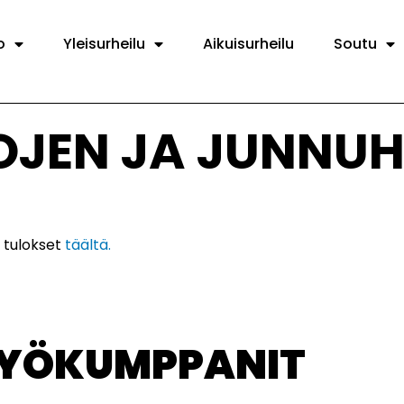
o
Yleisurheilu
Aikuisurheilu
Soutu
OJEN JA JUNNUH
8 tulokset
täältä.
TYÖKUMPPANIT