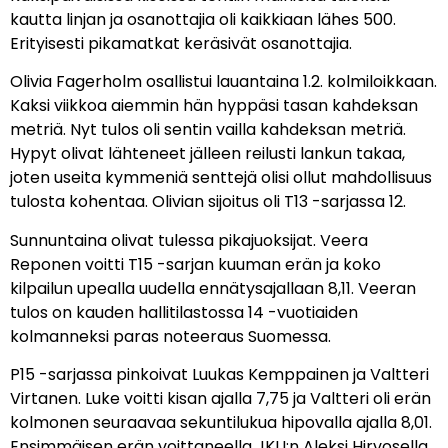
kautta linjan ja osanottajia oli kaikkiaan lähes 500.
Erityisesti pikamatkat keräsivät osanottajia.
Olivia Fagerholm osallistui lauantaina 1.2. kolmiloikkaan.
Kaksi viikkoa aiemmin hän hyppäsi tasan kahdeksan
metriä. Nyt tulos oli sentin vailla kahdeksan metriä.
Hypyt olivat lähteneet jälleen reilusti lankun takaa,
joten useita kymmeniä senttejä olisi ollut mahdollisuus
tulosta kohentaa. Olivian sijoitus oli T13 -sarjassa 12.
Sunnuntaina olivat tulessa pikajuoksijat. Veera
Reponen voitti T15 -sarjan kuuman erän ja koko
kilpailun upealla uudella ennätysajallaan 8,11. Veeran
tulos on kauden hallitilastossa 14 -vuotiaiden
kolmanneksi paras noteeraus Suomessa.
P15 -sarjassa pinkoivat Luukas Kemppainen ja Valtteri
Virtanen. Luke voitti kisan ajalla 7,75 ja Valtteri oli erän
kolmonen seuraavaa sekuntilukua hipovalla ajalla 8,01.
Ensimmäisen erän voittaneella JKU:n Aleksi Hirvosella