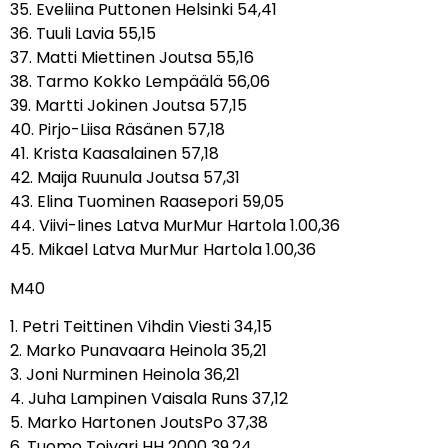
35. Eveliina Puttonen Helsinki 54,41
36. Tuuli Lavia 55,15
37. Matti Miettinen Joutsa 55,16
38. Tarmo Kokko Lempäälä 56,06
39. Martti Jokinen Joutsa 57,15
40. Pirjo-Liisa Räsänen 57,18
41. Krista Kaasalainen 57,18
42. Maija Ruunula Joutsa 57,31
43. Elina Tuominen Raasepori 59,05
44. Viivi-Iines Latva MurMur Hartola 1.00,36
45. Mikael Latva MurMur Hartola 1.00,36
M40
1. Petri Teittinen Vihdin Viesti 34,15
2. Marko Punavaara Heinola 35,21
3. Joni Nurminen Heinola 36,21
4. Juha Lampinen Vaisala Runs 37,12
5. Marko Hartonen JoutsPo 37,38
6. Tuomo Toivari HH 2000 39,24