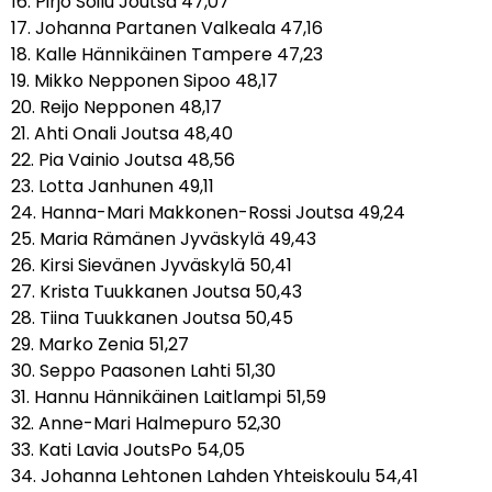
16. Pirjo Soilu Joutsa 47,07
17. Johanna Partanen Valkeala 47,16
18. Kalle Hännikäinen Tampere 47,23
19. Mikko Nepponen Sipoo 48,17
20. Reijo Nepponen 48,17
21. Ahti Onali Joutsa 48,40
22. Pia Vainio Joutsa 48,56
23. Lotta Janhunen 49,11
24. Hanna-Mari Makkonen-Rossi Joutsa 49,24
25. Maria Rämänen Jyväskylä 49,43
26. Kirsi Sievänen Jyväskylä 50,41
27. Krista Tuukkanen Joutsa 50,43
28. Tiina Tuukkanen Joutsa 50,45
29. Marko Zenia 51,27
30. Seppo Paasonen Lahti 51,30
31. Hannu Hännikäinen Laitlampi 51,59
32. Anne-Mari Halmepuro 52,30
33. Kati Lavia JoutsPo 54,05
34. Johanna Lehtonen Lahden Yhteiskoulu 54,41