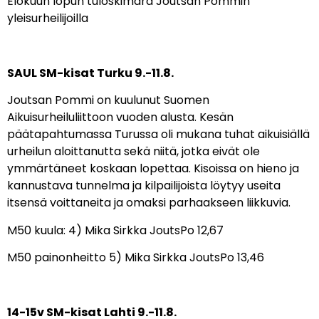
Elokuun lopun tuloskimara Joutsan Pommin
yleisurheilijoilla
SAUL SM-kisat Turku 9.-11.8.
Joutsan Pommi on kuulunut Suomen
Aikuisurheiluliittoon vuoden alusta. Kesän
päätapahtumassa Turussa oli mukana tuhat aikuisiällä
urheilun aloittanutta sekä niitä, jotka eivät ole
ymmärtäneet koskaan lopettaa. Kisoissa on hieno ja
kannustava tunnelma ja kilpailijoista löytyy useita
itsensä voittaneita ja omaksi parhaakseen liikkuvia.
M50 kuula: 4) Mika Sirkka JoutsPo 12,67
M50 painonheitto 5) Mika Sirkka JoutsPo 13,46
14-15v SM-kisat
L
ahti 9.-11.8.