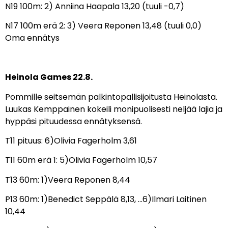
N19 100m: 2) Anniina Haapala 13,20 (tuuli -0,7)
N17 100m erä 2: 3) Veera Reponen 13,48 (tuuli 0,0)
Oma ennätys
Heinola Games 22.8.
Pommille seitsemän palkintopallisijoitusta Heinolasta.
Luukas Kemppainen kokeili monipuolisesti neljää lajia ja
hyppäsi pituudessa ennätyksensä.
T11 pituus: 6)Olivia Fagerholm 3,61
T11 60m erä 1: 5)Olivia Fagerholm 10,57
T13 60m: 1)Veera Reponen 8,44
P13 60m: 1)Benedict Seppälä 8,13, …6)Ilmari Laitinen
10,44