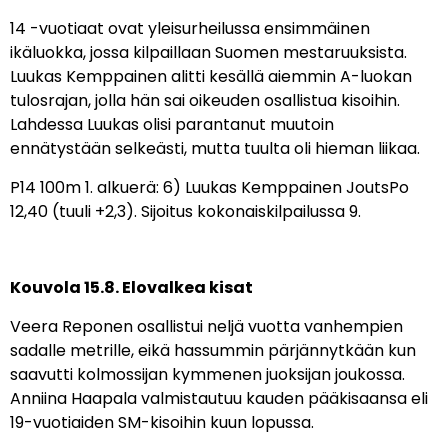
14 -vuotiaat ovat yleisurheilussa ensimmäinen
ikäluokka, jossa kilpaillaan Suomen mestaruuksista.
Luukas Kemppainen alitti kesällä aiemmin A-luokan
tulosrajan, jolla hän sai oikeuden osallistua kisoihin.
Lahdessa Luukas olisi parantanut muutoin
ennätystään selkeästi, mutta tuulta oli hieman liikaa.
P14 100m 1. alkuerä: 6) Luukas Kemppainen JoutsPo
12,40 (tuuli +2,3). Sijoitus kokonaiskilpailussa 9.
Kouvola 15.8. Elovalkea kisat
Veera Reponen osallistui neljä vuotta vanhempien
sadalle metrille, eikä hassummin pärjännytkään kun
saavutti kolmossijan kymmenen juoksijan joukossa.
Anniina Haapala valmistautuu kauden pääkisaansa eli
19-vuotiaiden SM-kisoihin kuun lopussa.