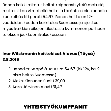
Benen kaikki mitatut heitot reippaasti yli 40 metrisiä,
mutta sitten viimeisellä heitolla tärähti oikein kunnolla
kun keihäs liiti peräti 54,67. Benen heitto on 12-
vuotiaiden kauden kärkitulos Suomessa ja sijoittuu
myös kaikkien aikojen tilastossa kymmenen parhaan
tuloksen joukkoon ikäluokassaan.
Ivar Wilskmanin heittokisat Alavus (Töysä)
3.8.2019
Benedict Seppälä JoutsPo 54,67 (kk 12v, ka. 9
pisin heitto Suomessa)
Aleksi Kinnunen SuolU 39,09
Aaro Järvinen AlavU 31,47
YHTEISTYÖKUMPPANIT