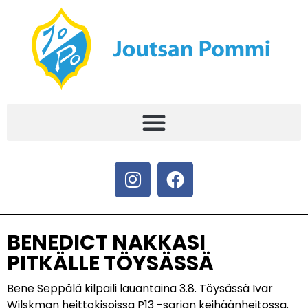
BENEDICT NAKKASI
PITKÄLLE TÖYSÄSSÄ
Bene Seppälä kilpaili lauantaina 3.8. Töysässä Ivar
Wilskman heittokisoissa P13 -sarjan keihäänheitossa.