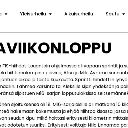
o
Yleisurheilu
Aikuisurheilu
Soutu
AVIIKONLOPPU
IS-hiihdot. Lauantain ohjelmassa oli vapaan sprintit ja s
a hiihti molempina päivinä, Alisa ja Milo Äyrämö sunnuntain
a johtuen aikaa jo toista kuukautta. Sprintti hiihdettiin 
aaliin. Tahmea karsinta toi Aleksille sijan yhdeksän ja paik
 eränsä sijoittuen M16-sarjan lopputuloksissa seitsemännek
nen sijoituksensa oli 18. M16-sarjalaisille oli matkana 10 ki
lähteä hakemaan kokemusta ja ehjää hiihtoa kisassa, jossa
an seudun kipu, mikä haittasi erityisesti kilometrin mittais
 odotetun suuriksi. Erityisesti voittaja Niilo Linnamaa pain