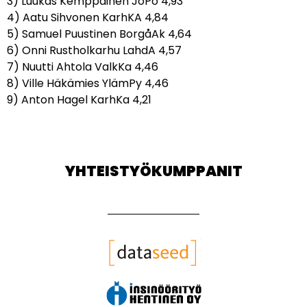
3) Luukas Kemppainen JoPo 4,93
4) Aatu Sihvonen KarhKA 4,84
5) Samuel Puustinen BorgåAk 4,64
6) Onni Rustholkarhu LahdA 4,57
7) Nuutti Ahtola ValkKa 4,46
8) Ville Häkämies YlämPy 4,46
9) Anton Hagel KarhKa 4,21
YHTEISTYÖKUMPPANIT