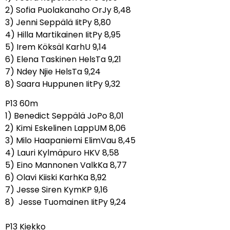
2) Sofia Puolakanaho OrJy 8,48
3) Jenni Seppälä IitPy 8,80
4) Hilla Martikainen IitPy 8,95
5) Irem Köksäl KarhU 9,14
6) Elena Taskinen HelsTa 9,21
7) Ndey Njie HelsTa 9,24
8) Saara Huppunen IitPy 9,32
P13 60m
1) Benedict Seppälä JoPo 8,01
2) Kimi Eskelinen LappUM 8,06
3) Milo Haapaniemi ElimVau 8,45
4) Lauri Kylmäpuro HKV 8,58
5) Eino Mannonen ValkKa 8,77
6) Olavi Kiiski KarhKa 8,92
7) Jesse Siren KymKP 9,16
8) Jesse Tuomainen IitPy 9,24
P13 Kiekko