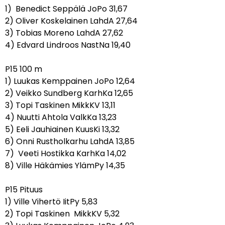
1) Benedict Seppälä JoPo 31,67
2) Oliver Koskelainen LahdA 27,64
3) Tobias Moreno LahdA 27,62
4) Edvard Lindroos NastNa 19,40
P15 100 m
1) Luukas Kemppainen JoPo 12,64
2) Veikko Sundberg KarhKa 12,65
3) Topi Taskinen MikkKV 13,11
4) Nuutti Ahtola ValkKa 13,23
5) Eeli Jauhiainen KuusKi 13,32
6) Onni Rustholkarhu LahdA 13,85
7) Veeti Hostikka KarhKa 14,02
8) Ville Häkämies YlämPy 14,35
P15 Pituus
1) Ville Vihertö IitPy 5,83
2) Topi Taskinen MikkKV 5,32