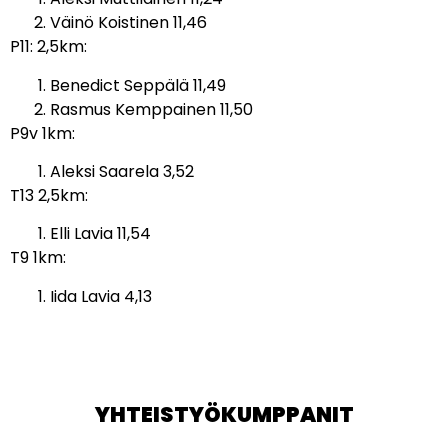
Väinö Koistinen 11,46
P11: 2,5km:
Benedict Seppälä 11,49
Rasmus Kemppainen 11,50
P9v 1km:
Aleksi Saarela 3,52
T13 2,5km:
Elli Lavia 11,54
T9 1km:
Iida Lavia 4,13
YHTEISTYÖKUMPPANIT