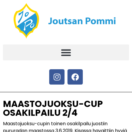
MAASTOJUOKSU-CUP
OSAKILPAILU 2/4
Maastojuoksu-cupin toinen osakilpailu juostiin
pururadan maastossa 3.6.2019. Kisassa havaittiin hyviä