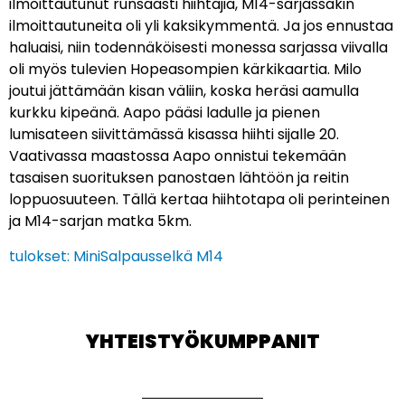
ilmoittautunut runsaasti hiihtäjiä, M14-sarjassakin
ilmoittautuneita oli yli kaksikymmentä. Ja jos ennustaa
haluaisi, niin todennäköisesti monessa sarjassa viivalla
oli myös tulevien Hopeasompien kärkikaartia. Milo
joutui jättämään kisan väliin, koska heräsi aamulla
kurkku kipeänä. Aapo pääsi ladulle ja pienen
lumisateen siivittämässä kisassa hiihti sijalle 20.
Vaativassa maastossa Aapo onnistui tekemään
tasaisen suorituksen panostaen lähtöön ja reitin
loppuosuuteen. Tällä kertaa hiihtotapa oli perinteinen
ja M14-sarjan matka 5km.
tulokset: MiniSalpausselkä M14
YHTEISTYÖKUMPPANIT