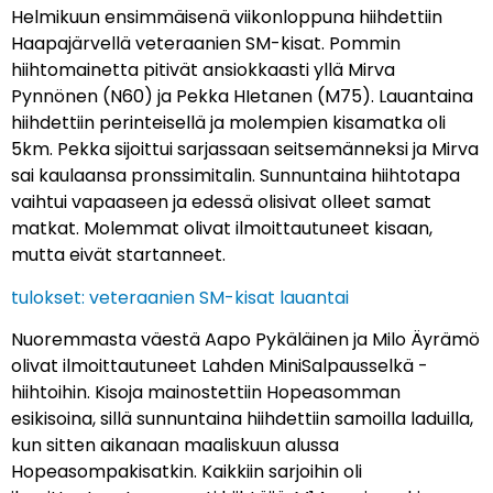
Helmikuun ensimmäisenä viikonloppuna hiihdettiin
Haapajärvellä veteraanien SM-kisat. Pommin
hiihtomainetta pitivät ansiokkaasti yllä Mirva
Pynnönen (N60) ja Pekka HIetanen (M75). Lauantaina
hiihdettiin perinteisellä ja molempien kisamatka oli
5km. Pekka sijoittui sarjassaan seitsemänneksi ja Mirva
sai kaulaansa pronssimitalin. Sunnuntaina hiihtotapa
vaihtui vapaaseen ja edessä olisivat olleet samat
matkat. Molemmat olivat ilmoittautuneet kisaan,
mutta eivät startanneet.
tulokset: veteraanien SM-kisat lauantai
Nuoremmasta väestä Aapo Pykäläinen ja Milo Äyrämö
olivat ilmoittautuneet Lahden MiniSalpausselkä -
hiihtoihin. Kisoja mainostettiin Hopeasomman
esikisoina, sillä sunnuntaina hiihdettiin samoilla laduilla,
kun sitten aikanaan maaliskuun alussa
Hopeasompakisatkin. Kaikkiin sarjoihin oli