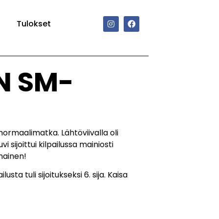
Tulokset
N SM-
 normaalimatka. Lähtöviivalla oli
sijoittui kilpailussa mainiosti
enainen!
sta tuli sijoitukseksi 6. sija. Kaisa