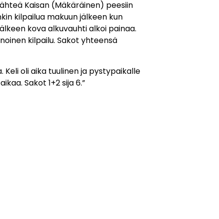
i lähteä Kaisan (Mäkäräinen) peesiin
kin kilpailua makuun jälkeen kun
jälkeen kova alkuvauhti alkoi painaa.
noinen kilpailu. Sakot yhteensä
 Keli oli aika tuulinen ja pystypaikalle
kaa. Sakot 1+2 sija 6.”