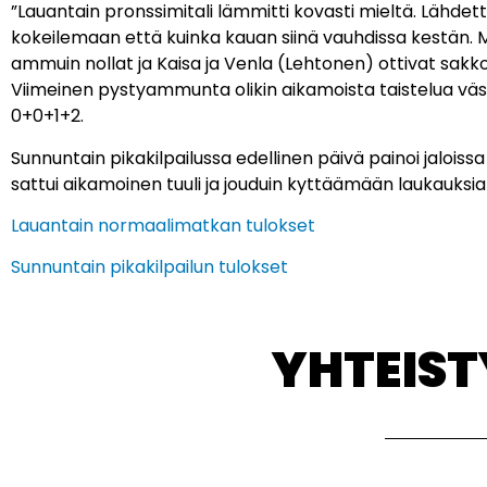
”Lauantain pronssimitali lämmitti kovasti mieltä. Lähdett
kokeilemaan että kuinka kauan siinä vauhdissa kestän. M
ammuin nollat ja Kaisa ja Venla (Lehtonen) ottivat sakkok
Viimeinen pystyammunta olikin aikamoista taistelua väsy
0+0+1+2.
Sunnuntain pikakilpailussa edellinen päivä painoi jaloissa j
sattui aikamoinen tuuli ja jouduin kyttäämään laukauksia 
Lauantain normaalimatkan tulokset
Sunnuntain pikakilpailun tulokset
YHTEIS