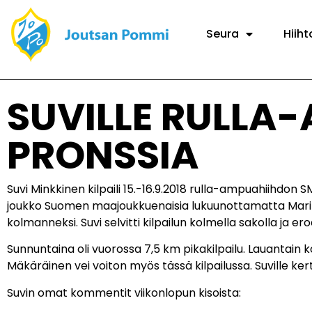
Seura
Hiiht
SUVILLE RULLA
PRONSSIA
Suvi Minkkinen kilpaili 15.-16.9.2018 rulla-ampuahiihdon S
joukko Suomen maajoukkuenaisia lukuunottamatta Mari Ederi
kolmanneksi. Suvi selvitti kilpailun kolmella sakolla ja e
Sunnuntaina oli vuorossa 7,5 km pikakilpailu. Lauantain kova
Mäkäräinen vei voiton myös tässä kilpailussa. Suville ker
Suvin omat kommentit viikonlopun kisoista: