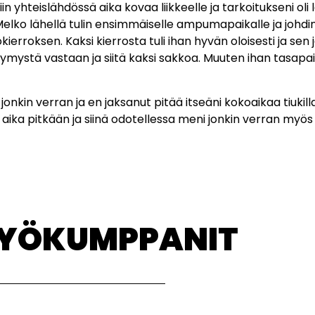
iin yhteislähdössä aika kovaa liikkeelle ja tarkoitukseni ol
elko lähellä tulin ensimmäiselle ampumapaikalle ja johdin
ierroksen. Kaksi kierrosta tuli ihan hyvän oloisesti ja sen 
mystä vastaan ja siitä kaksi sakkoa. Muuten ihan tasapai
onkin verran ja en jaksanut pitää itseäni kokoaikaa tiukilla.
aika pitkään ja siinä odotellessa meni jonkin verran myös ai
TYÖKUMPPANIT