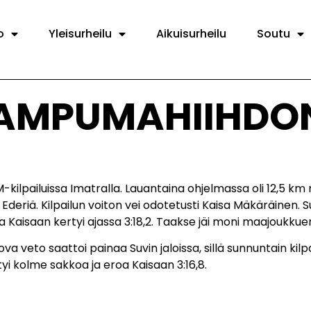
o
Yleisurheilu
Aikuisurheilu
Soutu
-AMPUMAHIIHDO
M-kilpailuissa Imatralla. Lauantaina ohjelmassa oli 12,5 km
ä. Kilpailun voiton vei odotetusti Kaisa Mäkäräinen. Suvi 
roa Kaisaan kertyi ajassa 3:18,2. Taakse jäi moni maajoukku
 veto saattoi painaa Suvin jaloissa, sillä sunnuntain kilpailu
tyi kolme sakkoa ja eroa Kaisaan 3:16,8.