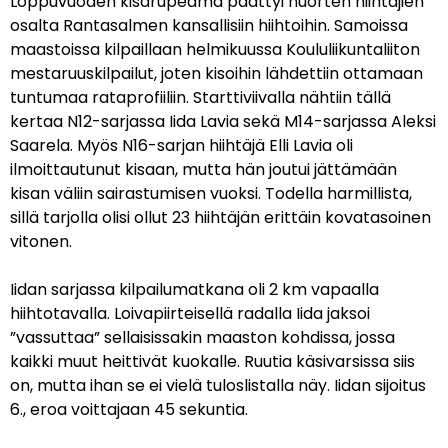
Loppuvuoden kisarupeama päättyi nuorten hiihtäjien
osalta Rantasalmen kansallisiin hiihtoihin. Samoissa
maastoissa kilpaillaan helmikuussa Koululiikuntaliiton
mestaruuskilpailut, joten kisoihin lähdettiin ottamaan
tuntumaa rataprofiiliin. Starttiviivalla nähtiin tällä
kertaa N12-sarjassa Iida Lavia sekä M14-sarjassa Aleksi
Saarela. Myös N16-sarjan hiihtäjä Elli Lavia oli
ilmoittautunut kisaan, mutta hän joutui jättämään
kisan väliin sairastumisen vuoksi. Todella harmillista,
sillä tarjolla olisi ollut 23 hiihtäjän erittäin kovatasoinen
vitonen.
Iidan sarjassa kilpailumatkana oli 2 km vapaalla
hiihtotavalla. Loivapiirteisellä radalla Iida jaksoi
”vassuttaa” sellaisissakin maaston kohdissa, jossa
kaikki muut heittivät kuokalle. Ruutia käsivarsissa siis
on, mutta ihan se ei vielä tuloslistalla näy. Iidan sijoitus
6., eroa voittajaan 45 sekuntia.