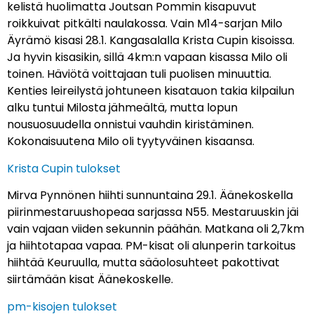
kelistä huolimatta Joutsan Pommin kisapuvut
roikkuivat pitkälti naulakossa. Vain M14-sarjan Milo
Äyrämö kisasi 28.1. Kangasalalla Krista Cupin kisoissa.
Ja hyvin kisasikin, sillä 4km:n vapaan kisassa Milo oli
toinen. Häviötä voittajaan tuli puolisen minuuttia.
Kenties leireilystä johtuneen kisatauon takia kilpailun
alku tuntui Milosta jähmeältä, mutta lopun
nousuosuudella onnistui vauhdin kiristäminen.
Kokonaisuutena Milo oli tyytyväinen kisaansa.
Krista Cupin tulokset
Mirva Pynnönen hiihti sunnuntaina 29.1. Äänekoskella
piirinmestaruushopeaa sarjassa N55. Mestaruuskin jäi
vain vajaan viiden sekunnin päähän. Matkana oli 2,7km
ja hiihtotapaa vapaa. PM-kisat oli alunperin tarkoitus
hiihtää Keuruulla, mutta sääolosuhteet pakottivat
siirtämään kisat Äänekoskelle.
pm-kisojen tulokset