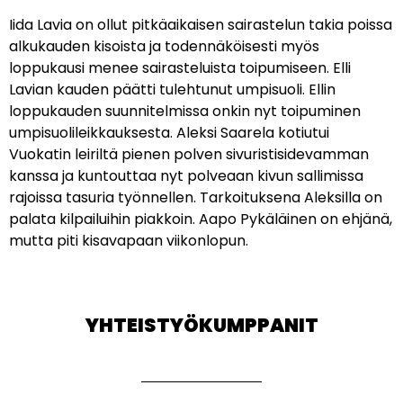
Iida Lavia on ollut pitkäaikaisen sairastelun takia poissa
alkukauden kisoista ja todennäköisesti myös
loppukausi menee sairasteluista toipumiseen. Elli
Lavian kauden päätti tulehtunut umpisuoli. Ellin
loppukauden suunnitelmissa onkin nyt toipuminen
umpisuolileikkauksesta. Aleksi Saarela kotiutui
Vuokatin leiriltä pienen polven sivuristisidevamman
kanssa ja kuntouttaa nyt polveaan kivun sallimissa
rajoissa tasuria työnnellen. Tarkoituksena Aleksilla on
palata kilpailuihin piakkoin. Aapo Pykäläinen on ehjänä,
mutta piti kisavapaan viikonlopun.
YHTEISTYÖKUMPPANIT