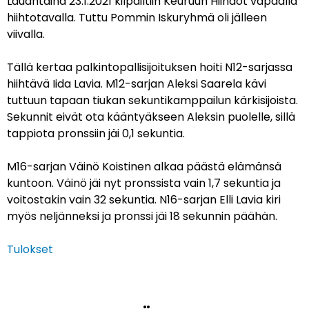
Lauantaina 23.1.2021 kilpailtiin Keuruun Hiihdot vapaalla
hiihtotavalla. Tuttu Pommin Iskuryhmä oli jälleen
viivalla.
Tällä kertaa palkintopallisijoituksen hoiti N12-sarjassa
hiihtävä Iida Lavia. M12-sarjan Aleksi Saarela kävi
tuttuun tapaan tiukan sekuntikamppailun kärkisijoista.
Sekunnit eivät ota kääntyäkseen Aleksin puolelle, sillä
tappiota pronssiin jäi 0,1 sekuntia.
M16-sarjan Väinö Koistinen alkaa päästä elämänsä
kuntoon. Väinö jäi nyt pronssista vain 1,7 sekuntia ja
voitostakin vain 32 sekuntia. N16-sarjan Elli Lavia kiri
myös neljänneksi ja pronssi jäi 18 sekunnin päähän.
Tulokset