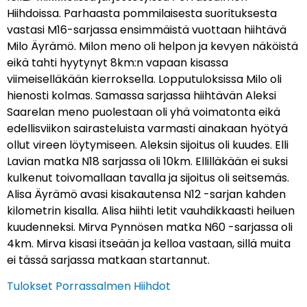
Hiihdoissa. Parhaasta pommilaisesta suorituksesta
vastasi M16-sarjassa ensimmäistä vuottaan hiihtävä
Milo Äyrämö. Milon meno oli helpon ja kevyen näköistä
eikä tahti hyytynyt 8km:n vapaan kisassa
viimeiselläkään kierroksella. Lopputuloksissa Milo oli
hienosti kolmas. Samassa sarjassa hiihtävän Aleksi
Saarelan meno puolestaan oli yhä voimatonta eikä
edellisviikon sairasteluista varmasti ainakaan hyötyä
ollut vireen löytymiseen. Aleksin sijoitus oli kuudes. Elli
Lavian matka N18 sarjassa oli 10km. Ellilläkään ei suksi
kulkenut toivomallaan tavalla ja sijoitus oli seitsemäs.
Alisa Äyrämö avasi kisakautensa N12 -sarjan kahden
kilometrin kisalla. Alisa hiihti letit vauhdikkaasti heiluen
kuudenneksi. Mirva Pynnösen matka N60 -sarjassa oli
4km. Mirva kisasi itseään ja kelloa vastaan, sillä muita
ei tässä sarjassa matkaan startannut.
Tulokset Porrassalmen Hiihdot