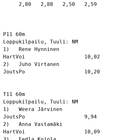
     2,80   2,88   2,50   2,59   

P11 60m

Loppukilpailu, Tuuli: NM

1)   Rene Hynninen                    
HartVoi                   10,02             

2)   Juho Virtanen                    
JoutsPo                   10,20             

T11 60m

Loppukilpailu, Tuuli: NM

1)   Weera Järvinen                   
JoutsPo                   9,94              

2)   Anna Vastamäki                   
HartVoi                   10,09             

3)   Eedla Kojola                     