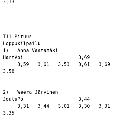
3,13   

T11 Pituus

Loppukilpailu

1)   Anna Vastamäki                   
HartVoi                   3,69              

     3,59   3,61   3,53   3,61   3,69   
3,58   

2)   Weera Järvinen                   
JoutsPo                   3,44              

     3,31   3,44   3,01   3,30   3,31   
3,35   
