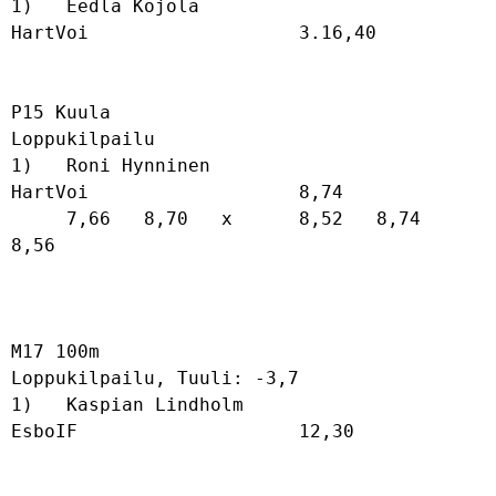
1)   Eedla Kojola                     
HartVoi                   3.16,40           

P15 Kuula

Loppukilpailu

1)   Roni Hynninen                    
HartVoi                   8,74              

     7,66   8,70   x      8,52   8,74   
8,56   

M17 100m

Loppukilpailu, Tuuli: -3,7

1)   Kaspian Lindholm                 
EsboIF                    12,30             
