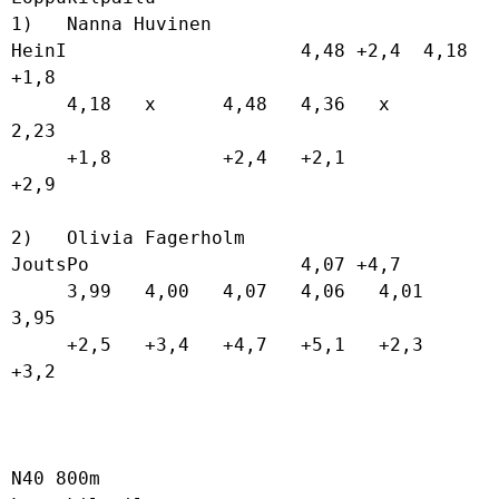
1)   Nanna Huvinen                    
HeinI                     4,48 +2,4  4,18 
+1,8

     4,18   x      4,48   4,36   x      
2,23   

     +1,8          +2,4   +2,1          
+2,9   

2)   Olivia Fagerholm                 
JoutsPo                   4,07 +4,7          

     3,99   4,00   4,07   4,06   4,01   
3,95   

     +2,5   +3,4   +4,7   +5,1   +2,3   
+3,2   

N40 800m
