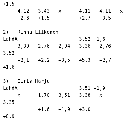
+1,5

     4,12   3,43   x      4,11   4,11   x      

     +2,6   +1,5          +2,7   +3,5          

2)   Rinna Liikonen                   
LahdA                     3,52 +1,6          

     3,30   2,76   2,94   3,36   2,76   
3,52   

     +2,1   +2,2   +3,5   +5,3   +2,7   
+1,6   

3)   Iiris Harju                      
LahdA                     3,51 +1,9          

     x      1,70   3,51   3,38   x      
3,35   

            +1,6   +1,9   +3,0          
+0,9   
