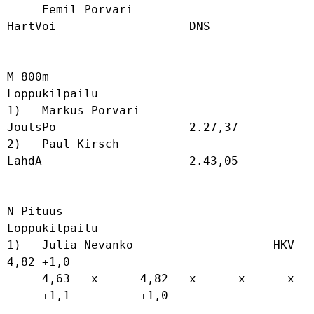
     Eemil Porvari                    
HartVoi                   DNS               

M 800m

Loppukilpailu

1)   Markus Porvari                   
JoutsPo                   2.27,37           

2)   Paul Kirsch                      
LahdA                     2.43,05           

N Pituus

Loppukilpailu

1)   Julia Nevanko                    HKV                       
4,82 +1,0          

     4,63   x      4,82   x      x      x      

     +1,1          +1,0                        
