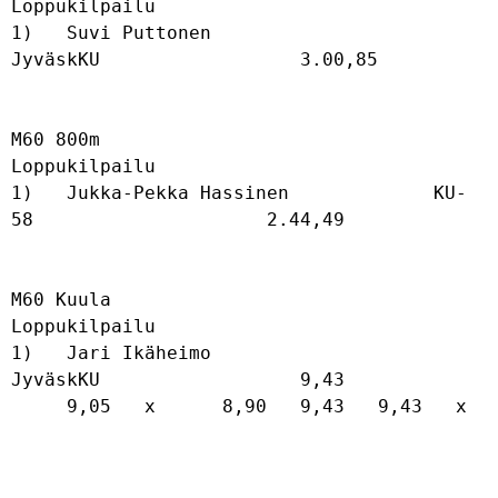
Loppukilpailu

1)   Suvi Puttonen                    
JyväskKU                  3.00,85           

M60 800m

Loppukilpailu

1)   Jukka-Pekka Hassinen             KU-
58                     2.44,49           

M60 Kuula

Loppukilpailu

1)   Jari Ikäheimo                    
JyväskKU                  9,43              

     9,05   x      8,