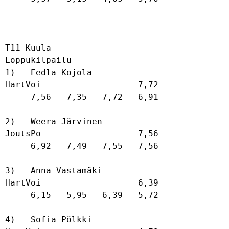
T11 Kuula

Loppukilpailu

1)   Eedla Kojola                     
HartVoi                   7,72              

     7,56   7,35   7,72   6,91   

2)   Weera Järvinen                   
JoutsPo                   7,56              

     6,92   7,49   7,55   7,56   

3)   Anna Vastamäki                   
HartVoi                   6,39              

     6,15   5,95   6,39   5,72   

4)   Sofia Pölkki                     