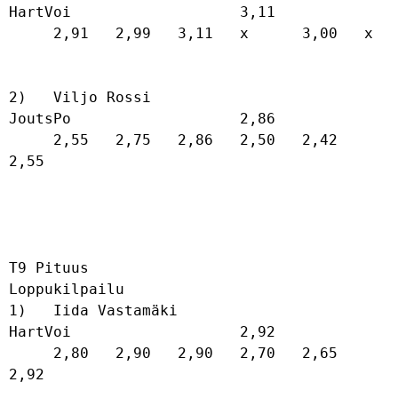
HartVoi                   3,11              

     2,91   2,99   3,11   x      3,00   x      

2)   Viljo Rossi                      
JoutsPo                   2,86              

     2,55   2,75   2,86   2,50   2,42   
2,55   

T9 Pituus

Loppukilpailu

1)   Iida Vastamäki                   
HartVoi                   2,92              

     2,80   2,90   2,90   2,70   2,65   
2,92   
