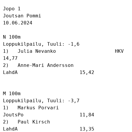
Jopo 1

Joutsan Pommi

10.06.2024

N 100m

Loppukilpailu, Tuuli: -1,6

1)   Julia Nevanko                    HKV                       
14,77             

2)   Anne-Mari Andersson              
LahdA                     15,42             

M 100m

Loppukilpailu, Tuuli: -3,7

1)   Markus Porvari                   
JoutsPo                   11,84             

2)   Paul Kirsch                      
LahdA                     13,35             
