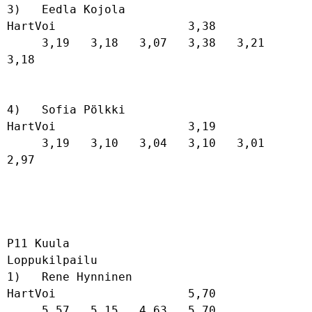
3)   Eedla Kojola                     
HartVoi                   3,38              

     3,19   3,18   3,07   3,38   3,21   
3,18   

4)   Sofia Pölkki                     
HartVoi                   3,19              

     3,19   3,10   3,04   3,10   3,01   
2,97   

P11 Kuula

Loppukilpailu

1)   Rene Hynninen                    
HartVoi                   5,70              

     5,57   5,15   4,63   5,70   
