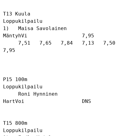
T13 Kuula

Loppukilpailu

1)   Maisa Savolainen                 
MäntyhVi                  7,95              

     7,51   7,65   7,84   7,13   7,50   
7,95   

P15 100m

Loppukilpailu

     Roni Hynninen                    
HartVoi                   DNS               

T15 800m

Loppukilpailu
