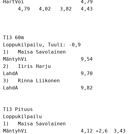
HartVoi                   4,79              

     4,79   4,02   3,82   4,43   

T13 60m

Loppukilpailu, Tuuli: -0,9

1)   Maisa Savolainen                 
MäntyhVi                  9,54              

2)   Iiris Harju                      
LahdA                     9,70              

3)   Rinna Liikonen                   
LahdA                     9,82              

T13 Pituus

Loppukilpailu

1)   Maisa Savolainen                 
MäntyhVi                  4,12 +2,6  3,43 