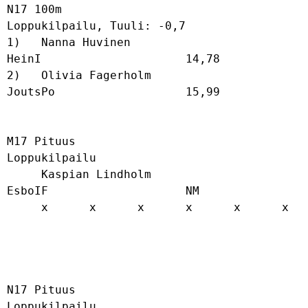
N17 100m

Loppukilpailu, Tuuli: -0,7

1)   Nanna Huvinen                    
HeinI                     14,78             

2)   Olivia Fagerholm                 
JoutsPo                   15,99             

M17 Pituus

Loppukilpailu

     Kaspian Lindholm                 
EsboIF                    NM                

     x      x      x      x      x      x      

N17 Pituus

Loppukilpailu
