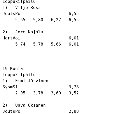
Loppukilpailu

1)   Viljo Rossi                      
JoutsPo                   6,55              

     5,65   5,80   6,27   6,55   

2)   Jore Kojola                      
HartVoi                   6,01              

     5,74   5,78   5,66   6,01   

T9 Kuula

Loppukilpailu

1)   Emmi Järvinen                    
SysmSi                    3,78              

     2,95   3,78   3,60   3,52   

2)   Usva Oksanen                     
JoutsPo                   2,88              
