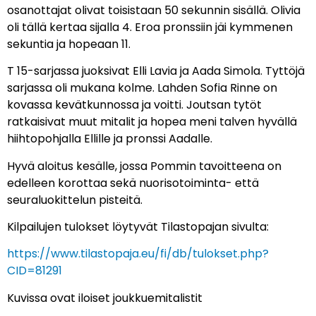
osanottajat olivat toisistaan 50 sekunnin sisällä. Olivia
oli tällä kertaa sijalla 4. Eroa pronssiin jäi kymmenen
sekuntia ja hopeaan 11.
T 15-sarjassa juoksivat Elli Lavia ja Aada Simola. Tyttöjä
sarjassa oli mukana kolme. Lahden Sofia Rinne on
kovassa kevätkunnossa ja voitti. Joutsan tytöt
ratkaisivat muut mitalit ja hopea meni talven hyvällä
hiihtopohjalla Ellille ja pronssi Aadalle.
Hyvä aloitus kesälle, jossa Pommin tavoitteena on
edelleen korottaa sekä nuorisotoiminta- että
seuraluokittelun pisteitä.
Kilpailujen tulokset löytyvät Tilastopajan sivulta:
https://www.tilastopaja.eu/fi/db/tulokset.php?
CID=81291
Kuvissa ovat iloiset joukkuemitalistit