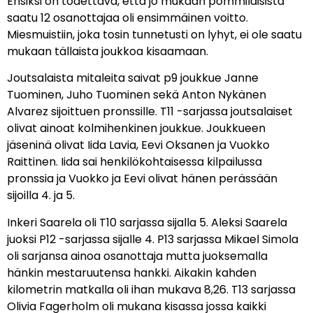
Ensiksi on todettava, että jo mukaan pommilaisista
saatu 12 osanottajaa oli ensimmäinen voitto.
Miesmuistiin, joka tosin tunnetusti on lyhyt, ei ole saatu
mukaan tällaista joukkoa kisaamaan.
Joutsalaista mitaleita saivat p9 joukkue Janne
Tuominen, Juho Tuominen sekä Anton Nykänen
Alvarez sijoittuen pronssille. T11 -sarjassa joutsalaiset
olivat ainoat kolmihenkinen joukkue. Joukkueen
jäseninä olivat Iida Lavia, Eevi Oksanen ja Vuokko
Raittinen. Iida sai henkilökohtaisessa kilpailussa
pronssia ja Vuokko ja Eevi olivat hänen perässään
sijoilla 4. ja 5.
Inkeri Saarela oli T10 sarjassa sijalla 5. Aleksi Saarela
juoksi P12 -sarjassa sijalle 4. P13 sarjassa Mikael Simola
oli sarjansa ainoa osanottaja mutta juoksemalla
hänkin mestaruutensa hankki. Aikakin kahden
kilometrin matkalla oli ihan mukava 8,26. T13 sarjassa
Olivia Fagerholm oli mukana kisassa jossa kaikki