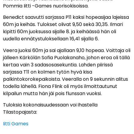
Pommia Iitti -Games nuorisokisoissa.
Benedict saavutti sarjassa P11 kaksi hopeasijaa lajeissa
60m ja keihäs. Tulokset olivat 9,50 sekä 30,35. Ilmari
kipitti 60m juoksussa sijalle 8. ja keihäässä hän oli
uudella ennätystuloksellaan 16,41 sijalla 6.
Veera juoksi 60m ja sai ajallaan 9,10 hopeaa. Voittaja oli
jälleen Kärkölän Sofia Puolakanaho, johon eroa oli tällä
kertaa vain 3 sadasosasekuntia. Lahden piirissä
sarjassa T11 on kolmen tytön hyvä kisa
palkintokorokepaikoista. Veeralla on 9 sekunnin alitus
todella lähellä. Fiona Flink oli myös ilmoittautunut
kilpailun mutta hän jäi pois flunssan vuoksi.
Tuloksia kokonaisuudessaan voi ihastella
Tilastopajasta:
Iitti Games