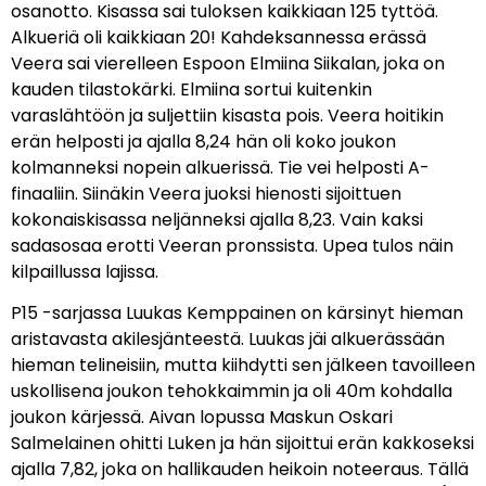
osanotto. Kisassa sai tuloksen kaikkiaan 125 tyttöä.
Alkueriä oli kaikkiaan 20! Kahdeksannessa erässä
Veera sai vierelleen Espoon Elmiina Siikalan, joka on
kauden tilastokärki. Elmiina sortui kuitenkin
varaslähtöön ja suljettiin kisasta pois. Veera hoitikin
erän helposti ja ajalla 8,24 hän oli koko joukon
kolmanneksi nopein alkuerissä. Tie vei helposti A-
finaaliin. Siinäkin Veera juoksi hienosti sijoittuen
kokonaiskisassa neljänneksi ajalla 8,23. Vain kaksi
sadasosaa erotti Veeran pronssista. Upea tulos näin
kilpaillussa lajissa.
P15 -sarjassa Luukas Kemppainen on kärsinyt hieman
aristavasta akilesjänteestä. Luukas jäi alkuerässään
hieman telineisiin, mutta kiihdytti sen jälkeen tavoilleen
uskollisena joukon tehokkaimmin ja oli 40m kohdalla
joukon kärjessä. Aivan lopussa Maskun Oskari
Salmelainen ohitti Luken ja hän sijoittui erän kakkoseksi
ajalla 7,82, joka on hallikauden heikoin noteeraus. Tällä