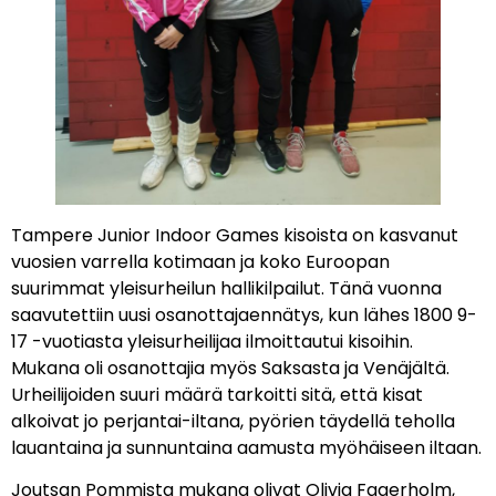
Tampere Junior Indoor Games kisoista on kasvanut
vuosien varrella kotimaan ja koko Euroopan
suurimmat yleisurheilun hallikilpailut. Tänä vuonna
saavutettiin uusi osanottajaennätys, kun lähes 1800 9-
17 -vuotiasta yleisurheilijaa ilmoittautui kisoihin.
Mukana oli osanottajia myös Saksasta ja Venäjältä.
Urheilijoiden suuri määrä tarkoitti sitä, että kisat
alkoivat jo perjantai-iltana, pyörien täydellä teholla
lauantaina ja sunnuntaina aamusta myöhäiseen iltaan.
Joutsan Pommista mukana olivat Olivia Fagerholm,