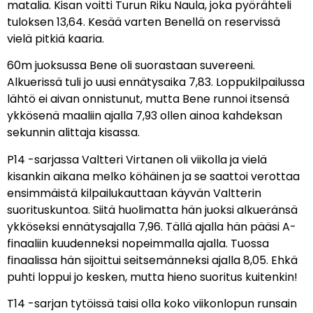
matalia. Kisan voitti Turun Riku Naula, joka pyörähteli
tuloksen 13,64. Kesää varten Benellä on reservissä
vielä pitkiä kaaria.
60m juoksussa Bene oli suorastaan suvereeni.
Alkuerissä tuli jo uusi ennätysaika 7,83. Loppukilpailussa
lähtö ei aivan onnistunut, mutta Bene runnoi itsensä
ykkösenä maaliin ajalla 7,93 ollen ainoa kahdeksan
sekunnin alittaja kisassa.
P14 -sarjassa Valtteri Virtanen oli viikolla ja vielä
kisankin aikana melko köhäinen ja se saattoi verottaa
ensimmäistä kilpailukauttaan käyvän Valtterin
suorituskuntoa. Siitä huolimatta hän juoksi alkueränsä
ykköseksi ennätysajalla 7,96. Tällä ajalla hän pääsi A-
finaaliin kuudenneksi nopeimmalla ajalla. Tuossa
finaalissa hän sijoittui seitsemänneksi ajalla 8,05. Ehkä
puhti loppui jo kesken, mutta hieno suoritus kuitenkin!
T14 -sarjan tytöissä taisi olla koko viikonlopun runsain