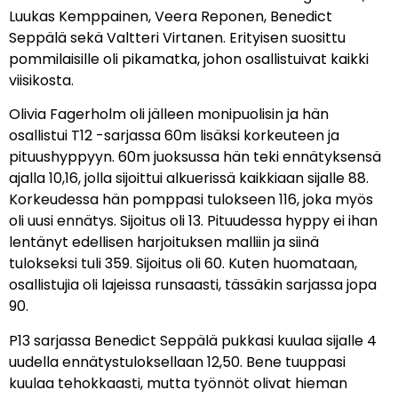
Luukas Kemppainen, Veera Reponen, Benedict
Seppälä sekä Valtteri Virtanen. Erityisen suosittu
pommilaisille oli pikamatka, johon osallistuivat kaikki
viisikosta.
Olivia Fagerholm oli jälleen monipuolisin ja hän
osallistui T12 -sarjassa 60m lisäksi korkeuteen ja
pituushyppyyn. 60m juoksussa hän teki ennätyksensä
ajalla 10,16, jolla sijoittui alkuerissä kaikkiaan sijalle 88.
Korkeudessa hän pomppasi tulokseen 116, joka myös
oli uusi ennätys. Sijoitus oli 13. Pituudessa hyppy ei ihan
lentänyt edellisen harjoituksen malliin ja siinä
tulokseksi tuli 359. Sijoitus oli 60. Kuten huomataan,
osallistujia oli lajeissa runsaasti, tässäkin sarjassa jopa
90.
P13 sarjassa Benedict Seppälä pukkasi kuulaa sijalle 4
uudella ennätystuloksellaan 12,50. Bene tuuppasi
kuulaa tehokkaasti, mutta työnnöt olivat hieman