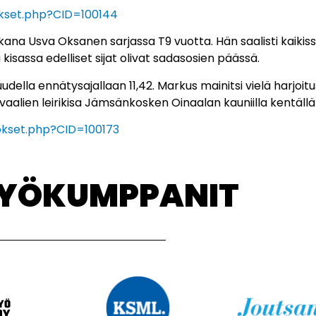
lokset.php?CID=100144
ana Usva Oksanen sarjassa T9 vuotta. Hän saalisti kaikiss
isassa edelliset sijat olivat sadasosien päässä.
udella ennätysajallaan 11,42. Markus mainitsi vielä harjoi
alien leirikisa Jämsänkosken Oinaalan kauniilla kentällä
lokset.php?CID=100173
TYÖKUMPPANIT