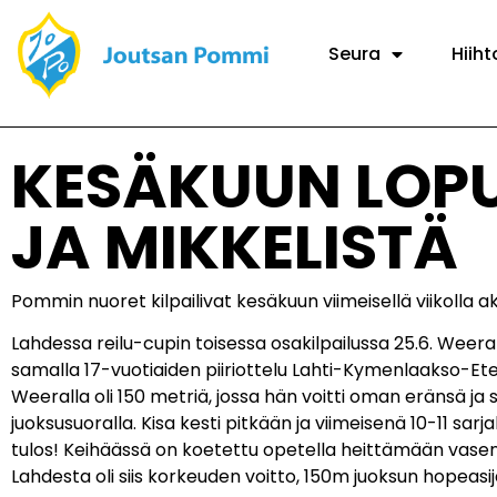
Seura
Hiiht
KESÄKUUN LOPU
JA MIKKELISTÄ
Pommin nuoret kilpailivat kesäkuun viimeisellä viikolla akt
Lahdessa reilu-cupin toisessa osakilpailussa 25.6. Weera
samalla 17-vuotiaiden piiriottelu Lahti-Kymenlaakso-Etelä-K
Weeralla oli 150 metriä, jossa hän voitti oman eränsä ja s
juoksusuoralla. Kisa kesti pitkään ja viimeisenä 10-11 sarj
tulos! Keihäässä on koetettu opetella heittämään vasen j
Lahdesta oli siis korkeuden voitto, 150m juoksun hopeasija