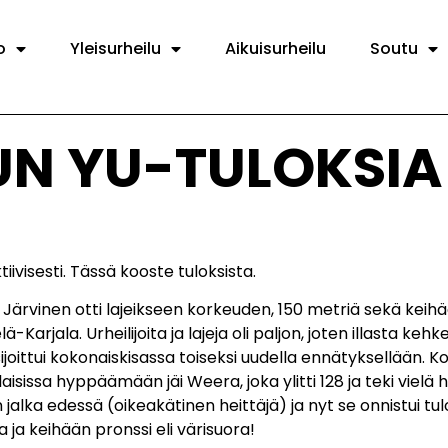
o
Yleisurheilu
Aikuisurheilu
Soutu
N YU-TULOKSIA
iivisesti. Tässä kooste tuloksista.
 Järvinen otti lajeikseen korkeuden, 150 metriä sekä keihä
arjala. Urheilijoita ja lajeja oli paljon, joten illasta keh
ijoittui kokonaiskisassa toiseksi uudella ennätyksellään. K
alaisissa hyppäämään jäi Weera, joka ylitti 128 ja teki vielä 
alka edessä (oikeakätinen heittäjä) ja nyt se onnistui tu
 ja keihään pronssi eli värisuora!