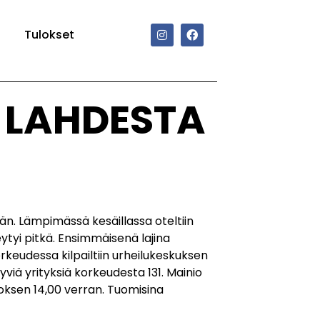
Tulokset
 LAHDESTA
än. Lämpimässä kesäillassa oteltiin
keytyi pitkä. Ensimmäisenä lajina
orkeudessa kilpailtiin urheilukeskuksen
hyviä yrityksiä korkeudesta 131. Mainio
loksen 14,00 verran. Tuomisina