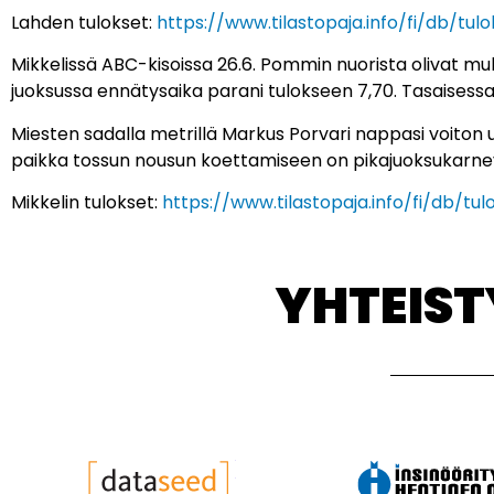
Lahden tulokset:
https://www.tilastopaja.info/fi/db/tu
Mikkelissä ABC-kisoissa 26.6. Pommin nuorista olivat muk
juoksussa ennätysaika parani tulokseen 7,70. Tasaisessa k
Miesten sadalla metrillä Markus Porvari nappasi voiton u
paikka tossun nousun koettamiseen on pikajuoksukarneva
Mikkelin tulokset:
https://www.tilastopaja.info/fi/db/tu
YHTEIS