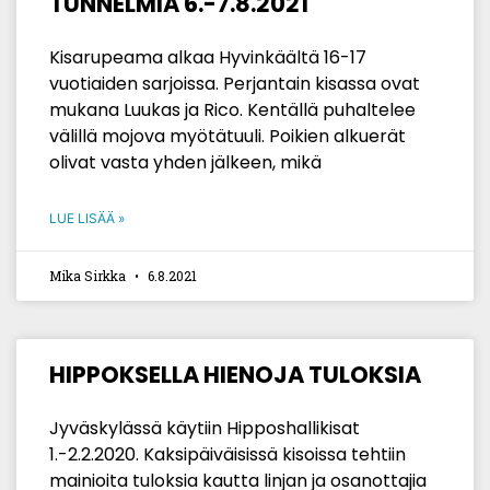
TUNNELMIA 6.-7.8.2021
Kisarupeama alkaa Hyvinkäältä 16-17
vuotiaiden sarjoissa. Perjantain kisassa ovat
mukana Luukas ja Rico. Kentällä puhaltelee
välillä mojova myötätuuli. Poikien alkuerät
olivat vasta yhden jälkeen, mikä
LUE LISÄÄ »
Mika Sirkka
6.8.2021
HIPPOKSELLA HIENOJA TULOKSIA
Jyväskylässä käytiin Hipposhallikisat
1.-2.2.2020. Kaksipäiväisissä kisoissa tehtiin
mainioita tuloksia kautta linjan ja osanottajia