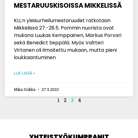
MESTARUUSKISOISSA MIKKELISSÄ
KLL:n yleisurheilumestaruudet ratkotaan
Mikkelissä 27.-28.5. Pommin nuorista ovat
mukana Luukas Kemppainen, Markus Porvari
sekä Benedict Seppälä. Myös Valtteri
Virtanen oli ilmoitettu mukaan, mutta pieni
loukkaantuminen
LUE LISÄÄ »
Mika Sirkka
27.5.2023
1
2
3
4
YHTEISTYÖKUMPPANIT