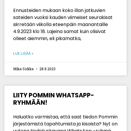
Ennusteiden mukaan koko illan jatkuvien
sateiden vuoksi kauden viimeiset seurakisat
siirretään viikolla eteenpäin maanantaille
4.9.2023 klo 18. Lajeina samat kuin olisivat
olleet aiemmin, eli pikamatka,
LUE LISÄÄ »
Mika Sirkka
28.8.2023
LIITY POMMIN WHATSAPP-
RYHMÄÄN!
Haluatko varmistaa, että saat tiedon Pommin
järjestämistä tapahtumista ja kisoista? Nyt on
uutena tiedotuskavana WhatsApp -ryhmä,