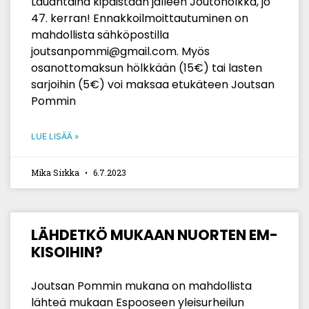
Lauantaina kipaistaan jälleen Joutohölkkä, jo
47. kerran! Ennakkoilmoittautuminen on
mahdollista sähköpostilla
joutsanpommi@gmail.com. Myös
osanottomaksun hölkkään (15€) tai lasten
sarjoihin (5€) voi maksaa etukäteen Joutsan
Pommin
LUE LISÄÄ »
Mika Sirkka
6.7.2023
LÄHDETKÖ MUKAAN NUORTEN EM-
KISOIHIN?
Joutsan Pommin mukana on mahdollista
lähteä mukaan Espooseen yleisurheilun