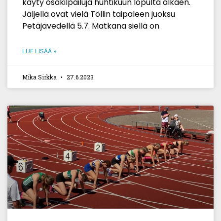
käyty osakilpailuja huhtikuun lopulta alkaen.
Jäljellä ovat vielä Töllin taipaleen juoksu
Petäjävedellä 5.7. Matkana siellä on
LUE LISÄÄ »
Mika Sirkka
27.6.2023