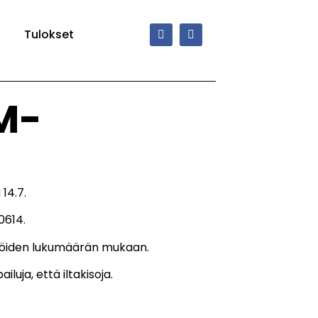
Tulokset
M-
14.7.
0614.
tijöiden lukumäärän mukaan.
luja, että iltakisoja.