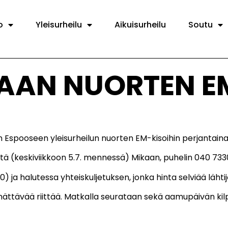
o
Yleisurheilu
Aikuisurheilu
Soutu
AAN NUORTEN E
pooseen yleisurheilun nuorten EM-kisoihin perjantaina 
eyttä (keskiviikkoon 5.7. mennessä) Mikaan, puhelin 040 733
0) ja halutessa yhteiskuljetuksen, jonka hinta selviää läh
nättävää riittää. Matkalla seurataan sekä aamupäivän kilpai