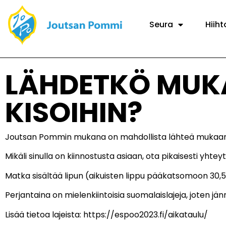
Seura
Hiiht
LÄHDETKÖ MUK
KISOIHIN?
Joutsan Pommin mukana on mahdollista lähteä mukaan Es
Mikäli sinulla on kiinnostusta asiaan, ota pikaisesti yht
Matka sisältää lipun (aikuisten lippu pääkatsomoon 30,5
Perjantaina on mielenkiintoisia suomalaislajeja, joten jän
Lisää tietoa lajeista: https://espoo2023.fi/aikataulu/