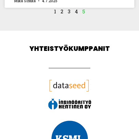
Mika Sirkka
4.7.2025
1
2
3
4
5
YHTEISTYÖKUMPPANIT