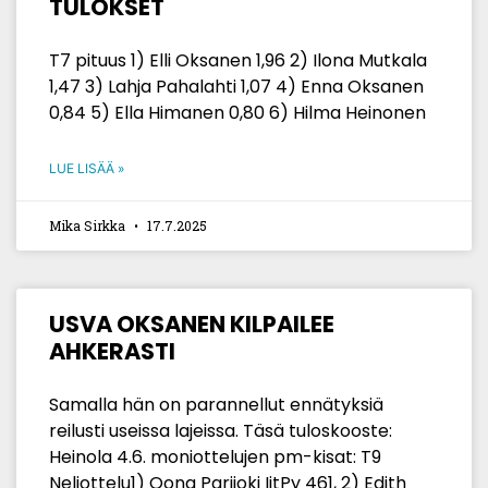
TULOKSET
T7 pituus 1) Elli Oksanen 1,96 2) Ilona Mutkala
1,47 3) Lahja Pahalahti 1,07 4) Enna Oksanen
0,84 5) Ella Himanen 0,80 6) Hilma Heinonen
LUE LISÄÄ »
Mika Sirkka
17.7.2025
USVA OKSANEN KILPAILEE
AHKERASTI
Samalla hän on parannellut ennätyksiä
reilusti useissa lajeissa. Täsä tuloskooste:
Heinola 4.6. moniottelujen pm-kisat: T9
Neliottelu1) Oona Parijoki IitPy 461, 2) Edith