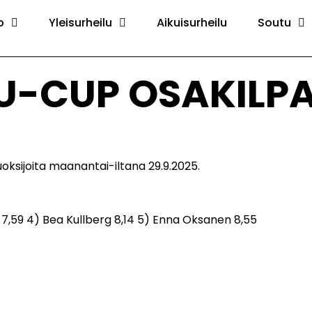
o
Yleisurheilu
Aikuisurheilu
Soutu
CUP OSAKILPAI
ksijoita maanantai-iltana 29.9.2025.
tä 7,59 4) Bea Kullberg 8,14 5) Enna Oksanen 8,55