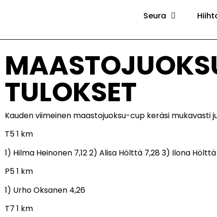
Seura
Hiiht
MAASTOJUOKSU-
TULOKSET
Kauden viimeinen maastojuoksu-cup keräsi mukavasti juo
T5 1 km
1) Hilma Heinonen 7,12 2) Alisa Hölttä 7,28 3) Ilona Hölt
P5 1 km
1) Urho Oksanen 4,26
T7 1 km