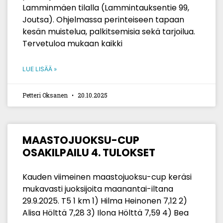
Lamminmäen tilalla (Lammintauksentie 99,
Joutsa). Ohjelmassa perinteiseen tapaan
kesän muistelua, palkitsemisia sekä tarjoilua.
Tervetuloa mukaan kaikki
LUE LISÄÄ »
Petteri Oksanen
20.10.2025
MAASTOJUOKSU-CUP
OSAKILPAILU 4. TULOKSET
Kauden viimeinen maastojuoksu-cup keräsi
mukavasti juoksijoita maanantai-iltana
29.9.2025. T5 1 km 1) Hilma Heinonen 7,12 2)
Alisa Hölttä 7,28 3) Ilona Hölttä 7,59 4) Bea