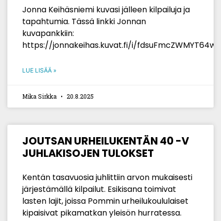
Jonna Keihäsniemi kuvasi jälleen kilpailuja ja
tapahtumia. Tässä linkki Jonnan
kuvapankkiin:
https://jonnakeihas.kuvat.fi/i/fdsuFmcZWMYT64
LUE LISÄÄ »
Mika Sirkka
20.8.2025
JOUTSAN URHEILUKENTÄN 40 -V
JUHLAKISOJEN TULOKSET
Kentän tasavuosia juhlittiin arvon mukaisesti
järjestämällä kilpailut. Esikisana toimivat
lasten lajit, joissa Pommin urheilukoululaiset
kipaisivat pikamatkan yleisön hurratessa.