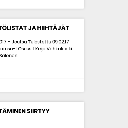
ÖLISTAT JA HIIHTÄJÄT
7 – Joutsa Tulostettu 09.02.17
 Jämsä-1 Osuus 1 Keijo Vehkakoski
i Salonen
TÄMINEN SIIRTYY