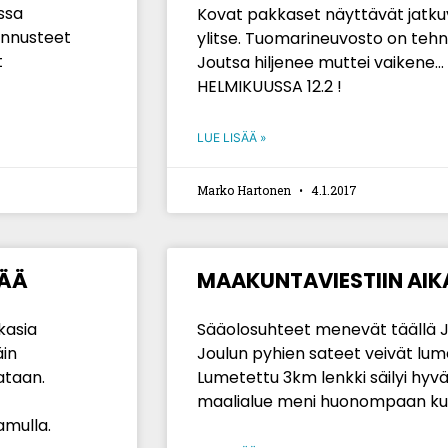
ssa
Kovat pakkaset näyttävät jatku
ennusteet
ylitse. Tuomarineuvosto on tehn
t
Joutsa hiljenee muttei vaiken
HELMIKUUSSA 12.2 !
LUE LISÄÄ »
Marko Hartonen
4.1.2017
VÄÄ
MAAKUNTAVIESTIIN AI
kasia
Sääolosuhteet menevät täällä Jo
äin
Joulun pyhien sateet veivät lum
ataan.
Lumetettu 3km lenkki säilyi hyv
maalialue meni huonompaan ku
amulla.