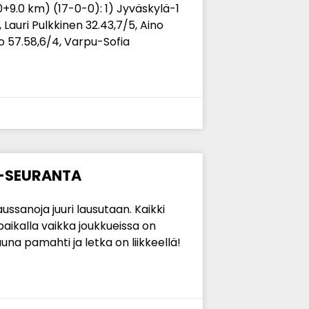
0+9.0 km) (17-0-0): 1) Jyväskylä-1
7, Lauri Pulkkinen 32.43,7/5, Aino
io 57.58,6/4, Varpu-Sofia
E-SEURANTA
ussanoja juuri lausutaan. Kaikki
aikalla vaikka joukkueissa on
una pamahti ja letka on liikkeellä!