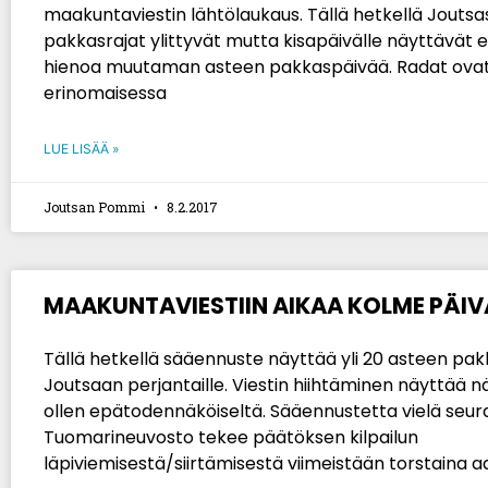
maakuntaviestin lähtölaukaus. Tällä hetkellä Joutsa
pakkasrajat ylittyvät mutta kisapäivälle näyttävät 
hienoa muutaman asteen pakkaspäivää. Radat ova
erinomaisessa
LUE LISÄÄ »
Joutsan Pommi
8.2.2017
MAAKUNTAVIESTIIN AIKAA KOLME PÄI
Tällä hetkellä sääennuste näyttää yli 20 asteen pak
Joutsaan perjantaille. Viestin hiihtäminen näyttää n
ollen epätodennäköiseltä. Sääennustetta vielä seur
Tuomarineuvosto tekee päätöksen kilpailun
läpiviemisestä/siirtämisestä viimeistään torstaina a