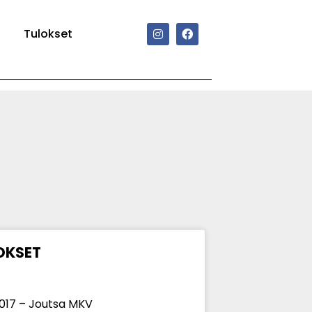
Tulokset
OKSET
017 – Joutsa MKV