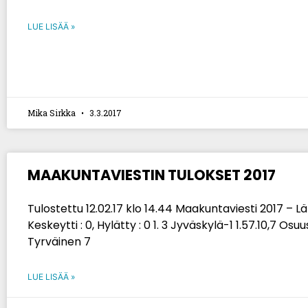
LUE LISÄÄ »
Mika Sirkka
3.3.2017
MAAKUNTAVIESTIN TULOKSET 2017
Tulostettu 12.02.17 klo 14.44 Maakuntaviesti 2017 – Läht
Keskeytti : 0, Hylätty : 0 1. 3 Jyväskylä-1 1.57.10,7 Osuus
Tyrväinen 7
LUE LISÄÄ »