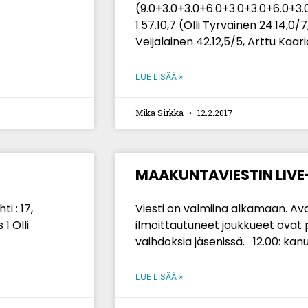
(9.0+3.0+3.0+6.0+3.0+3.0+6.0+3.
1.57.10,7 (Olli Tyrväinen 24.14,0/
Veijalainen 42.12,5/5, Arttu Kaar
LUE LISÄÄ »
Mika Sirkka
12.2.2017
MAAKUNTAVIESTIN LIV
i : 17,
Viesti on valmiina alkamaan. Ava
 1 Olli
ilmoittautuneet joukkueet ovat p
vaihdoksia jäsenissä. 12.00: kanu
LUE LISÄÄ »