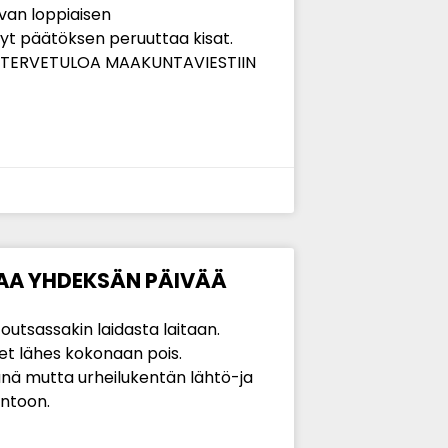
van loppiaisen
yt päätöksen peruuttaa kisat.
e… TERVETULOA MAAKUNTAVIESTIIN
KAA YHDEKSÄN PÄIVÄÄ
utsassakin laidasta laitaan.
et lähes kokonaan pois.
änä mutta urheilukentän lähtö-ja
ntoon.