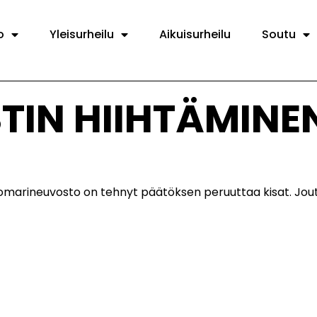
o
Yleisurheilu
Aikuisurheilu
Soutu
IN HIIHTÄMINEN
uomarineuvosto on tehnyt päätöksen peruuttaa kisat. Jout