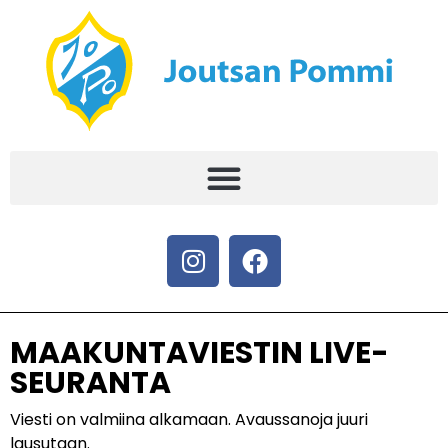
MAAKUNTAVIESTIN LIVE-
SEURANTA
Viesti on valmiina alkamaan. Avaussanoja juuri
lausutaan.