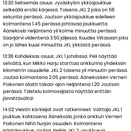
13:30 Seitsemäs osuus: Jyväskylön ykkösjoukkue
selkeällä erolla kärjessä. Toisena JKL 2 joka on 58
sekuntia perässä. Joutsan ykkösjoukkue edelleen
kolmantena 1.45 perässä johtavaa joukkuetta.
Äänekoski neljäntenä yli kolme minuuttia perässä.
Saarijärvi viidentenä 3.50 jäljessä. Kuudes Viitasaari joka
on jo lähes kuusi minuuttia JKL ykköstä perässä.
13:38 Kahdeksas osuus: JKL 1 johdossa. Peli näyttää
selvältä, kun Mikko Harju starttaa ankkurina yhdeksän
kilometrin osuudelle. JKL 2 toisena yli minuutin perässä.
Joutsa kolmantena 2.05 perässä. Äänekosken Verneri
Poikonen aloitti takaa-ajon neljäntenä 1.20 Joutsan
perässä. Taistelu kolmossijasta näyttää erittäin
jännittävältä!
14:02 Viestin kärkisijat ovat ratkenneet: Voittaja JKL 1
joukkue, kakkosena Äänekoski, jonka ankkuri Verneri
Poikonen hiihti hurjan osuuden. Kolmantena
isäntäjoukkue Joutsa. Neljäs JKL 2 -joukkue ja