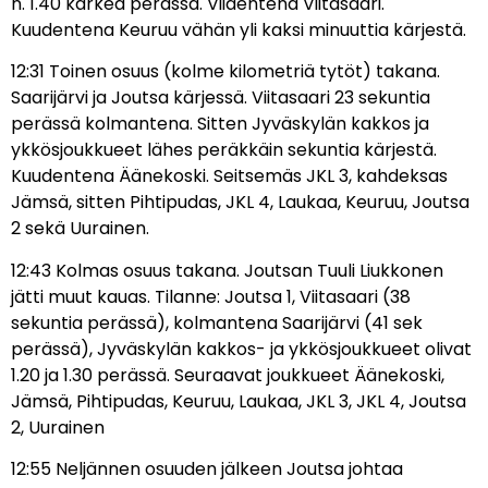
n. 1.40 kärkeä perässä. Viidentenä Viitasaari.
Kuudentena Keuruu vähän yli kaksi minuuttia kärjestä.
12:31 Toinen osuus (kolme kilometriä tytöt) takana.
Saarijärvi ja Joutsa kärjessä. Viitasaari 23 sekuntia
perässä kolmantena. Sitten Jyväskylän kakkos ja
ykkösjoukkueet lähes peräkkäin sekuntia kärjestä.
Kuudentena Äänekoski. Seitsemäs JKL 3, kahdeksas
Jämsä, sitten Pihtipudas, JKL 4, Laukaa, Keuruu, Joutsa
2 sekä Uurainen.
12:43 Kolmas osuus takana. Joutsan Tuuli Liukkonen
jätti muut kauas. Tilanne: Joutsa 1, Viitasaari (38
sekuntia perässä), kolmantena Saarijärvi (41 sek
perässä), Jyväskylän kakkos- ja ykkösjoukkueet olivat
1.20 ja 1.30 perässä. Seuraavat joukkueet Äänekoski,
Jämsä, Pihtipudas, Keuruu, Laukaa, JKL 3, JKL 4, Joutsa
2, Uurainen
12:55 Neljännen osuuden jälkeen Joutsa johtaa