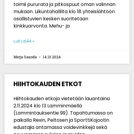
toimii pururata ja pitkospuut oman valinnan
mukaan. Liikuntahallilta klo 18 yhteislähtöön
osallistuvien kesken suoritetaan
kinkkuarvonta. Mehu- ja
LUE LISÄÄ »
Merja Saarela
14.10.2024
HIIHTOKAUDEN ETKOT
Hiihtokauden etkoja vietetään lauantaina
2.11.2024 klo 13 Lamminmäellä
(Lammintauksentie 99). Tapahtumassa on
paikalla Rexin, Peltosen ja SporttiKojootin
edustajia antamassa voidevinkkejä sekä