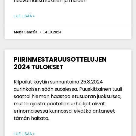
neuvomassa suksien ja muiden
LUE LISÄÄ »
Merja Saarela
14.10.2024
PIIRINMESTARUUSOTTELUJEN
2024 TULOKSET
Kilpailut käytiin sunnuntaina 25.8.2024
aurinkoisen sään suosiessa. Puuskittainen tuuli
saattoi hieman haastaa etusuoran juoksuissa,
mutta ajoista päätellen urheilijat olivat
erinomaisessa kunnossa, eivätkä antaneet
tämän haitata.
LUE LISÄÄ »