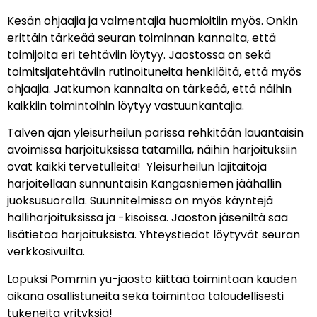
Kesän ohjaajia ja valmentajia huomioitiin myös. Onkin
erittäin tärkeää seuran toiminnan kannalta, että
toimijoita eri tehtäviin löytyy. Jaostossa on sekä
toimitsijatehtäviin rutinoituneita henkilöitä, että myös
ohjaajia. Jatkumon kannalta on tärkeää, että näihin
kaikkiin toimintoihin löytyy vastuunkantajia.
Talven ajan yleisurheilun parissa rehkitään lauantaisin
avoimissa harjoituksissa tatamilla, näihin harjoituksiin
ovat kaikki tervetulleita! Yleisurheilun lajitaitoja
harjoitellaan sunnuntaisin Kangasniemen jäähallin
juoksusuoralla. Suunnitelmissa on myös käyntejä
halliharjoituksissa ja -kisoissa. Jaoston jäseniltä saa
lisätietoa harjoituksista. Yhteystiedot löytyvät seuran
verkkosivuilta.
Lopuksi Pommin yu-jaosto kiittää toimintaan kauden
aikana osallistuneita sekä toimintaa taloudellisesti
tukeneita yrityksiä!