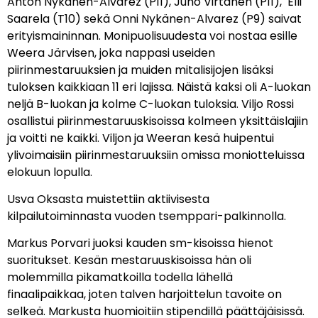
Anton Nykänen-Alvarez (P11), Juho Virtanen (P11), Elli
Saarela (T10) sekä Onni Nykänen-Alvarez (P9) saivat
erityismaininnan. Monipuolisuudesta voi nostaa esille
Weera Järvisen, joka nappasi useiden
piirinmestaruuksien ja muiden mitalisijojen lisäksi
tuloksen kaikkiaan 11 eri lajissa. Näistä kaksi oli A-luokan
neljä B-luokan ja kolme C-luokan tuloksia. Viljo Rossi
osallistui piirinmestaruuskisoissa kolmeen yksittäislajiin
ja voitti ne kaikki. Viljon ja Weeran kesä huipentui
ylivoimaisiin piirinmestaruuksiin omissa moniotteluissa
elokuun lopulla.
Usva Oksasta muistettiin aktiivisesta
kilpailutoiminnasta vuoden tsemppari-palkinnolla.
Markus Porvari juoksi kauden sm-kisoissa hienot
suoritukset. Kesän mestaruuskisoissa hän oli
molemmilla pikamatkoilla todella lähellä
finaalipaikkaa, joten talven harjoittelun tavoite on
selkeä. Markusta huomioitiin stipendillä päättäjäisissä.