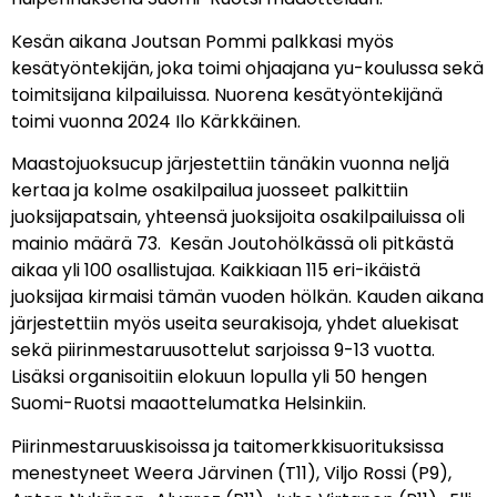
Kesän aikana Joutsan Pommi palkkasi myös
kesätyöntekijän, joka toimi ohjaajana yu-koulussa sekä
toimitsijana kilpailuissa. Nuorena kesätyöntekijänä
toimi vuonna 2024 Ilo Kärkkäinen.
Maastojuoksucup järjestettiin tänäkin vuonna neljä
kertaa ja kolme osakilpailua juosseet palkittiin
juoksijapatsain, yhteensä juoksijoita osakilpailuissa oli
mainio määrä 73. Kesän Joutohölkässä oli pitkästä
aikaa yli 100 osallistujaa. Kaikkiaan 115 eri-ikäistä
juoksijaa kirmaisi tämän vuoden hölkän. Kauden aikana
järjestettiin myös useita seurakisoja, yhdet aluekisat
sekä piirinmestaruusottelut sarjoissa 9-13 vuotta.
Lisäksi organisoitiin elokuun lopulla yli 50 hengen
Suomi-Ruotsi maaottelumatka Helsinkiin.
Piirinmestaruuskisoissa ja taitomerkkisuorituksissa
menestyneet Weera Järvinen (T11), Viljo Rossi (P9),