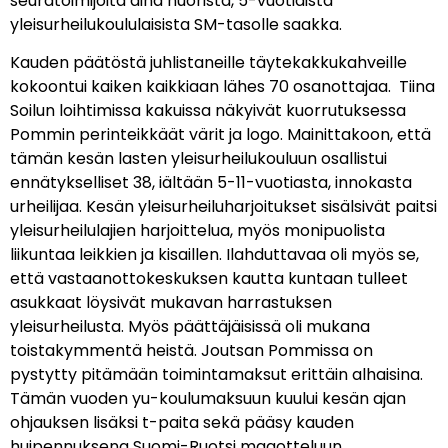
seuratoimijoita aina nuorista, 5-vuotiaista
yleisurheilukoululaisista SM-tasolle saakka.
Kauden päätöstä juhlistaneille täytekakkukahveille
kokoontui kaiken kaikkiaan lähes 70 osanottajaa. Tiina
Soilun loihtimissa kakuissa näkyivät kuorrutuksessa
Pommin perinteikkäät värit ja logo. Mainittakoon, että
tämän kesän lasten yleisurheilukouluun osallistui
ennätykselliset 38, iältään 5-11-vuotiasta, innokasta
urheilijaa. Kesän yleisurheiluharjoitukset sisälsivät paitsi
yleisurheilulajien harjoittelua, myös monipuolista
liikuntaa leikkien ja kisaillen. Ilahduttavaa oli myös se,
että vastaanottokeskuksen kautta kuntaan tulleet
asukkaat löysivät mukavan harrastuksen
yleisurheilusta. Myös päättäjäisissä oli mukana
toistakymmentä heistä. Joutsan Pommissa on
pystytty pitämään toimintamaksut erittäin alhaisina.
Tämän vuoden yu-koulumaksuun kuului kesän ajan
ohjauksen lisäksi t-paita sekä pääsy kauden
huipennuksena Suomi-Ruotsi maaotteluun.