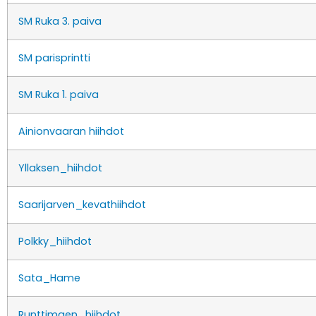
SM Ruka 3. paiva
SM parisprintti
SM Ruka 1. paiva
Ainionvaaran hiihdot
Yllaksen_hiihdot
Saarijarven_kevathiihdot
Polkky_hiihdot
Sata_Hame
Runttimaen_hiihdot