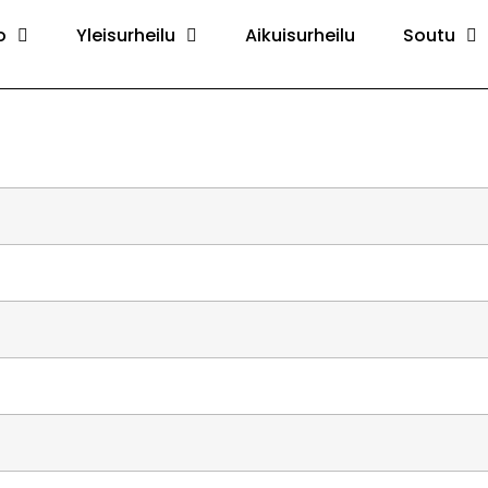
o
Yleisurheilu
Aikuisurheilu
Soutu