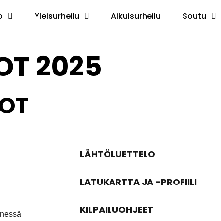
o
Yleisurheilu
Aikuisurheilu
Soutu
OT 2025
DOT
LÄHTÖLUETTELO
LATUKARTTA JA -PROFIILI
KILPAILUOHJEET
nnessä