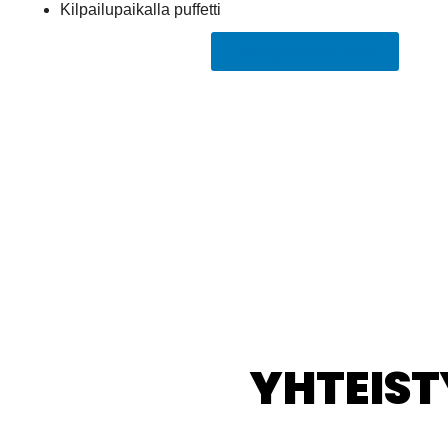
Kilpailupaikalla puffetti
Tulospalvelun sivut
YHTEIS