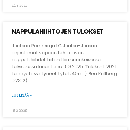
22.3.2025
NAPPULAHIIHTOJEN TULOKSET
Joutsan Pommin ja LC Joutsa-Jousan
järjestämät vapaan hiihtotavan
nappulahiihdot hiihdettiin aurinkoisessa
talvisäässä lauantaina 15.3.2025. Tulokset: 2021
tai myöh. syntyneet tytöt, 40m:1) Bea Kullberg
0.23, 2)
LUE LISÄÄ »
15.3.2025