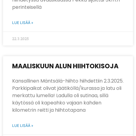
perinteisellä
LUE LISÄÄ »
22.3.2025
MAALISKUUN ALUN HIIHTOKISOJA
Kansallinen Mäntsälä-hiihto hiihdettiin 2.3.2025.
Parkkipaikat olivat jäätiköllä/kurassa ja latu oli
merkattu lumella! Ladulla oli sutinaa, sillä
käytössä oli kapeahko vajaan kahden
kilometrin reitti ja hiihtotapana
LUE LISÄÄ »