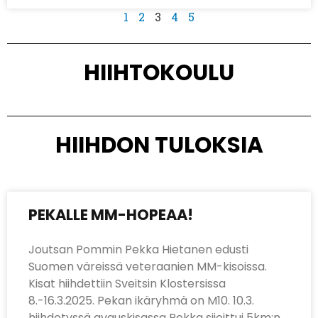
1
2
3
4
5
HIIHTOKOULU
HIIHDON TULOKSIA
PEKALLE MM-HOPEAA!
Joutsan Pommin Pekka Hietanen edusti
Suomen väreissä veteraanien MM-kisoissa.
Kisat hiihdettiin Sveitsin Klostersissa
8.-16.3.2025. Pekan ikäryhmä on M10. 10.3.
hiihdetyssä avauskisassa Pekka sijoittui 5km:n