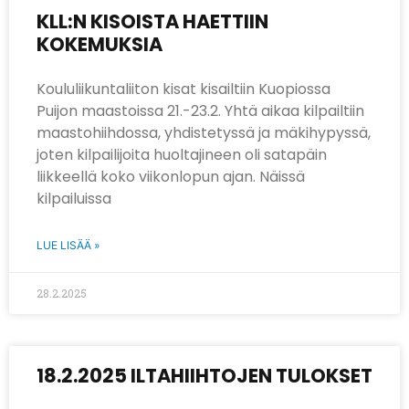
KLL:N KISOISTA HAETTIIN
KOKEMUKSIA
Koululiikuntaliiton kisat kisailtiin Kuopiossa
Puijon maastoissa 21.-23.2. Yhtä aikaa kilpailtiin
maastohiihdossa, yhdistetyssä ja mäkihypyssä,
joten kilpailijoita huoltajineen oli satapäin
liikkeellä koko viikonlopun ajan. Näissä
kilpailuissa
LUE LISÄÄ »
28.2.2025
18.2.2025 ILTAHIIHTOJEN TULOKSET