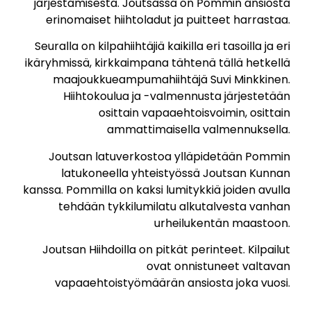
järjestämisestä. Joutsassa on Pommin ansiosta
erinomaiset hiihtoladut ja puitteet harrastaa.
Seuralla on kilpahiihtäjiä kaikilla eri tasoilla ja eri
ikäryhmissä, kirkkaimpana tähtenä tällä hetkellä
maajoukkueampumahiihtäjä Suvi Minkkinen.
Hiihtokoulua ja -valmennusta järjestetään
osittain vapaaehtoisvoimin, osittain
ammattimaisella valmennuksella.
Joutsan latuverkostoa ylläpidetään Pommin
latukoneella yhteistyössä Joutsan Kunnan
kanssa. Pommilla on kaksi lumitykkiä joiden avulla
tehdään tykkilumilatu alkutalvesta vanhan
urheilukentän maastoon.
Joutsan Hiihdoilla on pitkät perinteet. Kilpailut
ovat onnistuneet valtavan
vapaaehtoistyömäärän ansiosta joka vuosi.