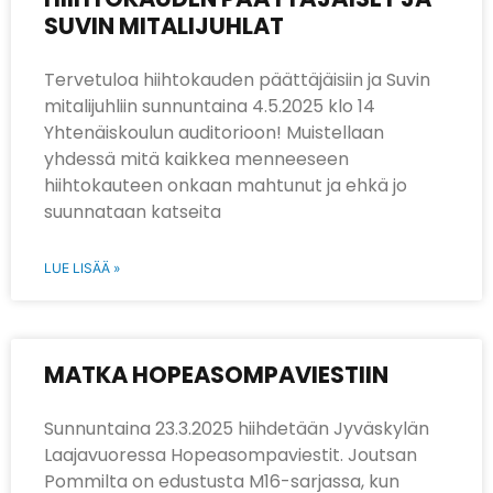
SUVIN MITALIJUHLAT
Tervetuloa hiihtokauden päättäjäisiin ja Suvin
mitalijuhliin sunnuntaina 4.5.2025 klo 14
Yhtenäiskoulun auditorioon! Muistellaan
yhdessä mitä kaikkea menneeseen
hiihtokauteen onkaan mahtunut ja ehkä jo
suunnataan katseita
LUE LISÄÄ »
MATKA HOPEASOMPAVIESTIIN
Sunnuntaina 23.3.2025 hiihdetään Jyväskylän
Laajavuoressa Hopeasompaviestit. Joutsan
Pommilta on edustusta M16-sarjassa, kun