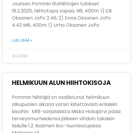
Joutsan Pommin iltahiihtojen tulokset
18.2.2025, hiihtotapa vapaa. N6, 400m: 1) Elli
Oksanen JoPo 2.46, 2) Enna Oksanen JoPo
4.42 M6, 400m: 1) Urho Oksanen JoPo
LUE LISÄÄ »
18.2.2025
HELMIKUUN ALUN HIIHTOKISOJA
Pommin hiihtäjiä on osallistunut helmikuun
alkupuolen aikana varsin kiitettävästi erilaisiin
kisoihin. M16-sarjalaisista Miska Hokajärvi pääsi
terveysmurheidensa jälkeen vihdoin takaisin
ladulle 1.2. Iisalmen Iivo-nuorisocupissa.
Matkana oli