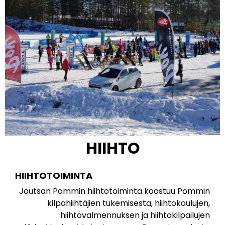
HIIHTO
HIIHTOTOIMINTA
Joutsan Pommin hiihtotoiminta koostuu Pommin
kilpahiihtäjien tukemisesta, hiihtokoulujen,
hiihtovalmennuksen ja hiihtokilpailujen