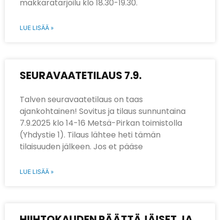
makkaratarjoilu klo 18.30-19.30.
LUE LISÄÄ »
SEURAVAATETILAUS 7.9.
Talven seuravaatetilaus on taas
ajankohtainen! Sovitus ja tilaus sunnuntaina
7.9.2025 klo 14-16 Metsä-Pirkan toimistolla
(Yhdystie 1). Tilaus lähtee heti tämän
tilaisuuden jälkeen. Jos et pääse
LUE LISÄÄ »
HIIHTOKAUDEN PÄÄTTÄJÄISET JA